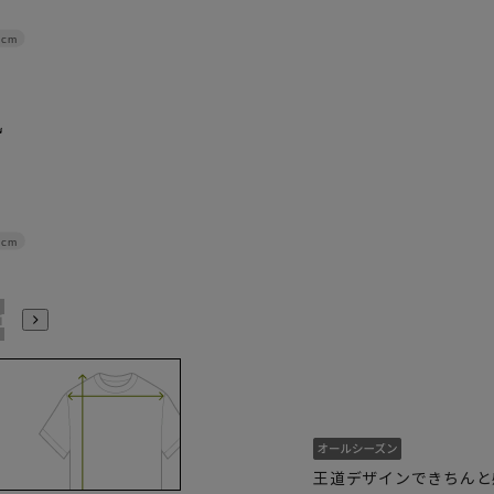
1cm
4cm
21号
23号
25号
27号
29号
王道デザインできちんと