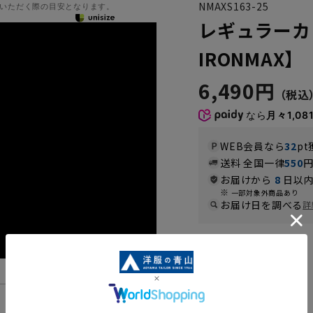
NMAXS163-25
いただく際の目安となります。
レギュラーカ
IRONMAX】
6,490円
なら
月々1,08
WEB会員なら
32
pt
送料 全国一律
550
お届けから
8
日以内
一部対象外商品あり
お届け日を調べる
詳
カラー
機能一覧