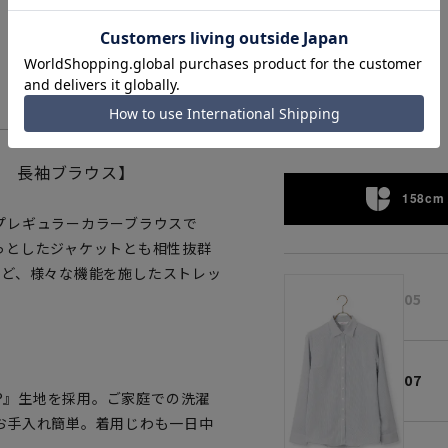
ネイビー
! 長袖ブラウス】
158cm 
プレギュラーカラーブラウスで
っとしたジャケットとも相性抜群
】など、様々な機能を施したストレッ
05
07
T®』生地を採用。ご家庭での洗濯
お手入れ簡単。着用じわも一日中