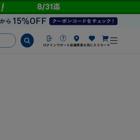
ログイン
サポート
店舗検索
お気に入り
カート