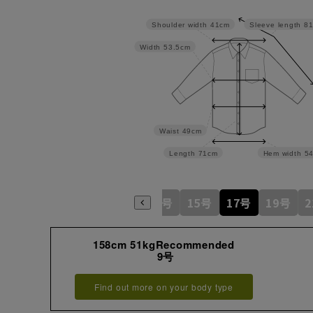
Shoulder width
41cm
Sleeve length
8
Width
53.5cm
Waist
49cm
Length
71cm
Hem width
5
5号
7号
9号
11号
13号
15号
17号
19号
158cm 51kgRecommended
9号
Find out more on your body type