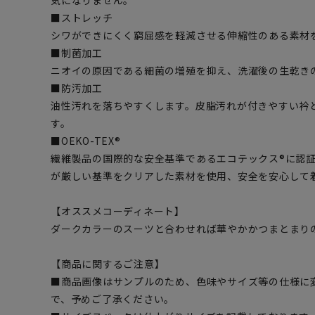
気になりません。
■ストレッチ
シワができにくく窮屈感を軽減させる伸縮性のある素材
■制菌加工
ニオイの原因である細菌の増殖を抑え、洗濯後の生乾き
■防汚加工
油性汚れを落ちやすくします。皮脂汚れが付きやすい衿
す。
■OEKO-TEX®
繊維製品の国際的な安全基準であるエコテックス®に認
が厳しい基準をクリアした素材を使用、安全を安心して
【オススメコーディネート】
ダークカラーのスーツと合わせれば華やかかつまとまり
【商品に関するご注意】
■商品画像はサンプルのため、色味やサイズ等の仕様に
で、予めご了承ください。