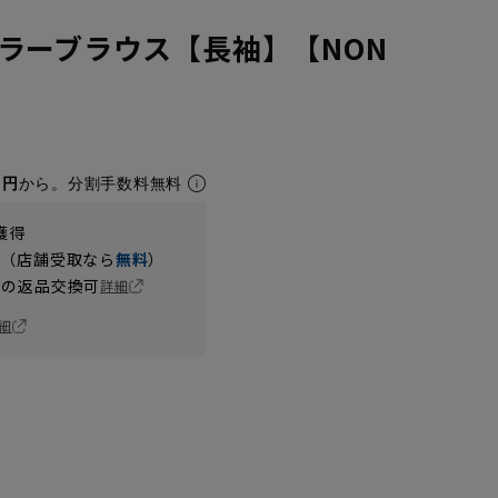
ラーブラウス【長袖】【NON
1円
から。分割手数料無料
獲得
円（店舗受取なら
無料
）
の返品交換可
詳細
細