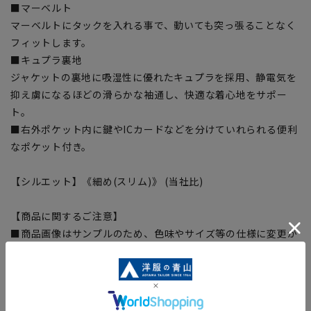
■マーベルト
マーベルトにタックを入れる事で、動いても突っ張ることなく
フィットします。
■キュプラ裏地
ジャケットの裏地に吸湿性に優れたキュプラを採用、静電気を
抑え虜になるほどの滑らかな袖通し、快適な着心地をサポー
ト。
■右外ポケット内に鍵やICカードなどを分けていれられる便利
なポケット付き。
【シルエット】《細め(スリム)》 (当社比)
【商品に関するご注意】
■商品画像はサンプルのため、色味やサイズ等の仕様に変更が
ある場合がございますので、予めご了承ください。
■ゆとり感には個人差があります。サイズ表を確認の上、ご購
入の目安としてご利用ください。
■生地や仕様・デザインにより、着用感や実際のサイズ表に若