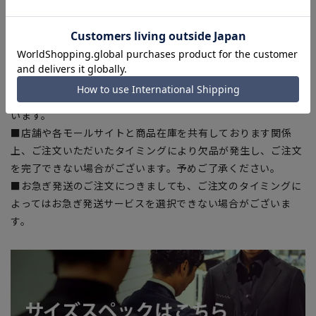
干の誤差が生じる場合がございます。予めご了承ください。
■サイズスペックは仕上がりサイズを記載しております。一
部、商品現物におすすめサイズ(ヌードサイズ)を記載している
商品もございます。
■ブラウザやお使いのモニター環境、また撮影時の室内外の光
加減により、実際の商品と掲載画像の色味が異なる場合がござ
います。
■店舗や各モールサイトと商品在庫を共有しております関係
上、ご注文いただいたタイミングにより欠品が発生し、ご注文
を完了できない場合がございます。予めご了承ください。
■お急ぎ発送のご注文につきましても、ご注文のタイミングに
よってはお急ぎ発送サービスを選択できない場合がございま
す。