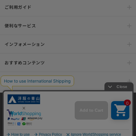
ご利用ガイド
便利なサービス
インフォメーション
おすすめコンテンツ
ポリシー・企業情報
オーダースーツなら SHITATE
当サイトでは、快適な閲覧体験とコンテンツ改善のためにCookieを使用
しています。閲覧を続けることで、Cookieの使用に同意したものとみな
します。詳細については
プライバシーポリシー
をご確認ください。
OFFICIAL SNS
同意して閉じる