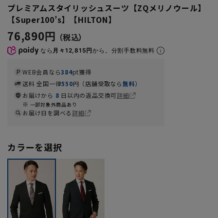
プレミアムスタイリッシュスーツ【ZQメリノウール】
【Super100’s】【HILTON】
76,890円
なら
月々12,815円
から。分割手数料無料
WEB会員なら
384
pt獲得
送料 全国一律
550
円（店舗受取なら
無料
）
お届けから
8
日以内の返品交換可
詳細
一部対象外商品あり
お届け日を調べる
詳細
カラーを選択