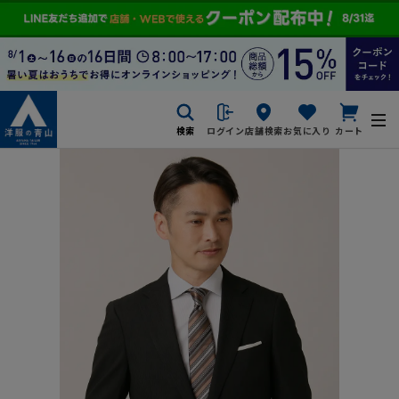
検索
ログイン
店舗検索
お気に入り
カート