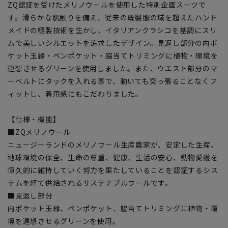
ZQ認証を受けたメリノウールを使用した特別企画スーツで
す。滑らかな肌触りを備え、従来の既製服の域を超えたハンド
メイドの縫製技術を生かし、イタリアンクラシコを基調にスリ
ムで美しいシルエットを追求したデザイン。見返し部分の内ポ
ケット玉縁・ペンポケット・脇当てトリミングに植物・環境を
連想させるグリーンを使用しました。また、ウエスト部分のマ
ーベルトにタックを入れる事で、動いても突っ張ることなくフ
ィットし、着用感にもこだわりました。
【仕様・機能】
■ZQメリノウール
ニュージーランドのメリノウール生産農家が、安定した生産、
地球環境の保全、生命の尊重、健康、生活の安心、動物愛護を
恒久的に維持していく努力を果たしていることを認証するシス
テムを経て供給されるサステナブルウールです。
■見返し部分
内ポケット玉縁、ペンポケット、脇当てトリミングに植物・環
境を連想させるグリーンを使用。