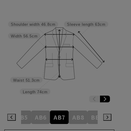
Shoulder width
46.8cm
Sleeve length
63cm
Width
56.5cm
Waist
51.3cm
Length
74cm
AB4
AB5
AB6
AB7
AB8
BE3
BE4