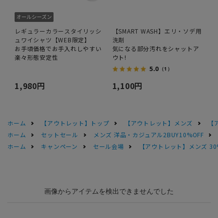
レギュラーカラースタイリッシ
【SMART WASH】エリ・ソデ用
ュワイシャツ【WEB限定】
洗剤
お手頃価格でお手入れしやすい
気になる部分汚れをシャットア
楽々形態安定性
ウト!
5.0
（1）
1,980円
1,100円
ホーム
【アウトレット】トップ
【アウトレット】メンズ
【
ホーム
セットセール
メンズ 洋品・カジュアル2BUY10%OFF
ホーム
キャンペーン
セール会場
【アウトレット】メンズ 30