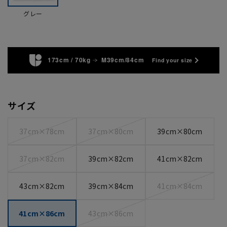
グレー
173cm / 70kg
M39cm/84cm
Find your size
サイズ
37cm×78cm
37cm×80cm
39cm×80cm
37cm×82cm
39cm×82cm
41cm×82cm
43cm×82cm
39cm×84cm
41cm×84cm
41cm×86cm
43cm×86cm