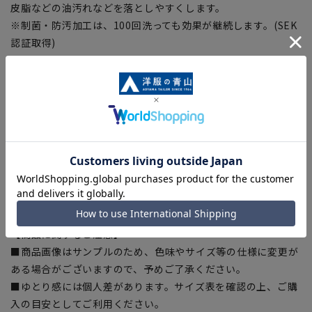
皮脂などの油汚れなどを落としやすくします。
※制菌・防汚加工は、100回洗っても効果が継続します。(SEK
認証取得)
※生地の制菌・防汚性能を示したものとなり、製品性能を保証
するものではございません。
■OEKO-TEX®
厳しい分析試験にクリアし世界最高水準の安全な繊維製品の証
「OEKO-TEX®STANDARD100」に認証された素材を使用しま
した。生地から付属まですべてが厳しい基準をクリアした素材
を使用、安全を安心して着用いただけます。
【シルエット】《細め(スリム)》 (当社比)
【商品に関するご注意】
■商品画像はサンプルのため、色味やサイズ等の仕様に変更が
ある場合がございますので、予めご了承ください。
■ゆとり感には個人差があります。サイズ表を確認の上、ご購
入の目安としてご利用ください。