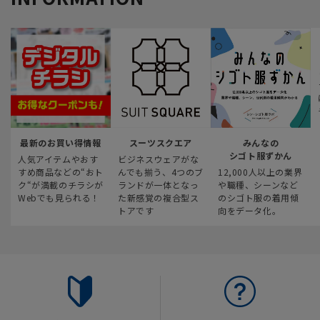
最新のお買い得情報
スーツスクエア
みんなの
シゴト服ずかん
人気アイテムやおす
ビジネスウェアがな
すめ商品などの“おト
んでも揃う、4つのブ
12,000人以上の業界
ク“が満載のチラシが
ランドが一体となっ
や職種、シーンなど
Webでも見られる！
た新感覚の複合型ス
のシゴト服の着用傾
トアです
向をデータ化。