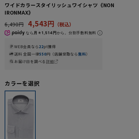
ワイドカラースタイリッシュワイシャツ《NON
IRONMAX》
4,543円
6,490円
なら
月々1,514円
から。分割手数料無料
WEB会員なら
22
pt獲得
送料 全国一律
550
円（店舗受取なら
無料
）
お届け日を調べる
詳細
カラーを選択