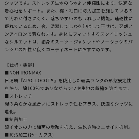
シャツです。ストレッチ生地の心地よい伸縮性により、快適な
着心地をサポート。また、襟・袖口に防汚加工を施しているの
で汚れが付きにくく、落ちやすいのもうれしい機能。速乾性に
優れているため、夜、洗濯してしわを伸ばして干せば、翌朝ノ
ンアイロンで着られます。身体にフィットするスタイリッシュ
なシルエットは、細身のスーツ・ジャケットやノータックのパ
ンツとの相性が良くコーディネートにおすすめです。
【仕様・機能】
■NON IRONMAX
日清紡『APOLLOCOT®』を使用した最高ランクの形態安定性
を誇り、綿100%でありながらシワや生地の収縮を防ぎます。
■ストレッチ
綿の柔らかな風合いにストレッチ性をプラス、快適なシャツに
進化。
■制菌加工
銀イオンの力で細菌の増殖を抑え、生乾き時のニオイを抑制。
■防汚加工(衿・カフス)