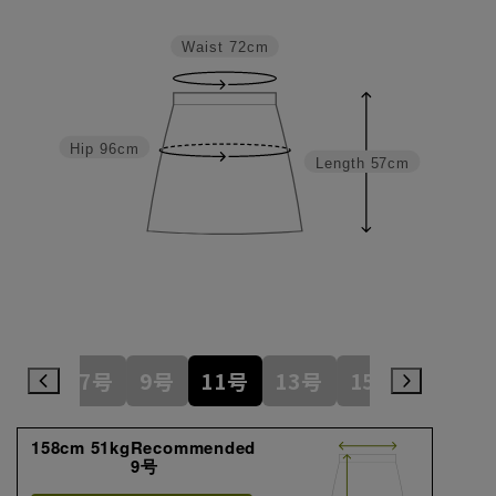
Waist
72cm
Hip
96cm
Length
57cm
5号
7号
9号
11号
13号
15号
17号
158cm 51kgRecommended
9号