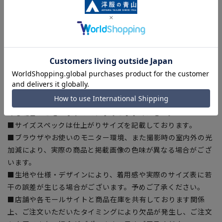
ほこりの付着、着用する際の不快な静電気の発生やまとわり付
きを抑制
【お直しにつきまして】
サイドファスナー仕様の為、ウエスト直しは承っておりませ
ん。予めご了承ください。
【商品に関するご注意】
■商品画像はサンプルのため、色味やサイズ等の仕様に変更が
ある場合がございますので、予めご了承ください。
■サイズスペックは仕上がりサイズを記載しております。
■ブラウザやお使いのモニター環境、また撮影時の室内外の光
加減により、実際の商品と掲載画像の色味が異なる場合がござ
います。
■生地や仕様・デザインにより、着用感や実際のサイズ表に若
干の誤差が生じる場合がございます。予めご了承ください。
■店舗や各モールサイトと商品在庫を共有しております関係
上、ご注文いただいたタイミングにより欠品が発生し、ご注文