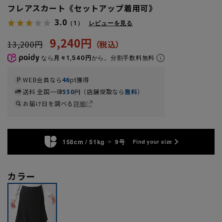
フレアスカート《セットアップ着用可》
3.0
（1）
レビューを見る
9,240円
13,200円
なら
月々1,540円
から。分割手数料無料
WEB会員なら
46
pt獲得
送料 全国一律
550
円（店舗受取なら
無料
）
お届け日を調べる
詳細
158cm / 51kg
9号
Find your size
カラー