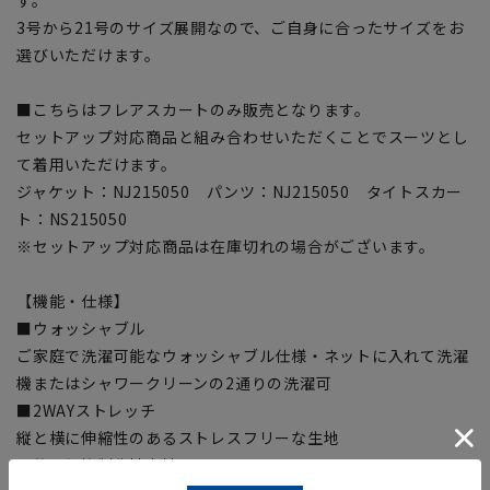
3号から21号のサイズ展開なので、ご自身に合ったサイズをお
選びいただけます。
■こちらはフレアスカートのみ販売となります。
セットアップ対応商品と組み合わせいただくことでスーツとし
て着用いただけます。
ジャケット：NJ215050 パンツ：NJ215050 タイトスカー
ト：NS215050
※セットアップ対応商品は在庫切れの場合がございます。
【機能・仕様】
■ウォッシャブル
ご家庭で洗濯可能なウォッシャブル仕様・ネットに入れて洗濯
機またはシャワークリーンの2通りの洗濯可
■2WAYストレッチ
縦と横に伸縮性のあるストレスフリーな生地
■静電気抑制生地裏地