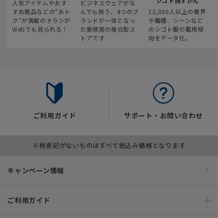
シゴト服ずかん
人気アイテムやおす
ビジネスウェアがな
すめ商品などの“おト
んでも揃う、4つのブ
12,000人以上の業界
ク“が満載のチラシが
ランドが一体となっ
や職種、シーンなど
Webでも見られる！
た新感覚の複合型ス
のシゴト服の着用傾
トアです
向をデータ化。
ご利用ガイド
サポート・お問い合わせ
※税表記がないものはすべて税込み価格となります
キャンペーン情報
ご利用ガイド