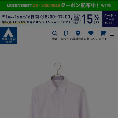
検索
ログイン
店舗検索
お気に入り
カート