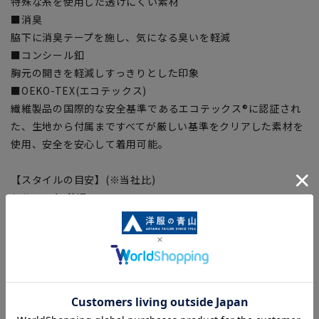
特殊な糸を使用した透けにくい素材
■消臭
脇下に消臭テープを施し、気になる臭いを軽減
■コンシール釦
胸元の開きを軽減しすっきりとした印象
■OEKO-TEX(エコテックス)
繊維製品の国際的な安全基準であるエコテックス®に認証され
た、生地から付属まですべてが厳しい基準をクリアした素材を
使用、安全を安心して着用可能。
【スタイルの目安】(※当社比)
シルエット:普通
【サイズスペック】
[7号]ネック:35cm バスト:91cm ウエスト:82cm 身丈:61cm
肩幅:39cm 裄丈:76cm
[9号]ネック:36cm バスト:94cm ウエスト:85cm 身丈:62cm
肩幅:40cm 裄丈:77cm