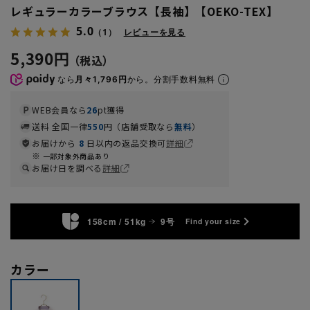
レギュラーカラーブラウス【長袖】【OEKO-TEX】
5.0
（1）
レビューを見る
5,390円
なら
月々1,796円
から。分割手数料無料
WEB会員なら
26
pt獲得
送料 全国一律
550
円（店舗受取なら
無料
）
お届けから
8
日以内の返品交換可
詳細
一部対象外商品あり
お届け日を調べる
詳細
158cm / 51kg
9号
Find your size
カラー