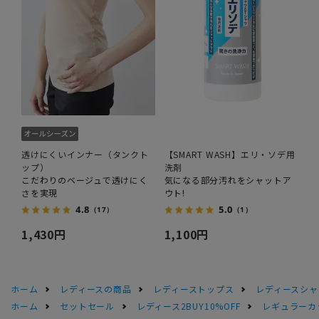
透けにくいインナー（タンクト
【SMART WASH】エリ・ソデ用
ップ）
洗剤
こだわりのベージュで透けにく
気になる部分汚れをシャットア
さを実現
ウト!
4.8
5.0
（17）
（1）
1,430円
1,100円
ホーム
レディースの商品
レディーストップス
レディースシャ
ホーム
セットセール
レディース2BUY10%OFF
レギュラーカラ