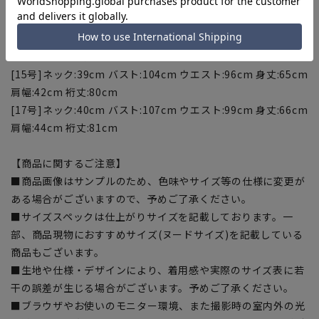
[11号]ネック:37cm バスト:97cm ウエスト:88cm 身丈:63cm
肩幅:41cm 裄丈:78cm
[13号]ネック:38cm バスト:100cm ウエスト:91cm 身丈:64cm
肩幅:41cm 裄丈:79cm
[15号]ネック:39cm バスト:104cm ウエスト:96cm 身丈:65cm
肩幅:42cm 裄丈:80cm
[17号]ネック:40cm バスト:107cm ウエスト:99cm 身丈:66cm
肩幅:44cm 裄丈:81cm
【商品に関するご注意】
■商品画像はサンプルのため、色味やサイズ等の仕様に変更が
ある場合がございますので、予めご了承ください。
■サイズスペックは仕上がりサイズを記載しております。一
部、商品現物におすすめサイズ(ヌードサイズ)を記載している
商品もございます。
■生地や仕様・デザインにより、着用感や実際のサイズ表に若
干の誤差が生じる場合がございます。予めご了承ください。
■ブラウザやお使いのモニター環境、また撮影時の室内外の光