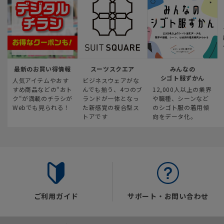
最新のお買い得情報
スーツスクエア
みんなの
シゴト服ずかん
人気アイテムやおす
ビジネスウェアがな
すめ商品などの“おト
んでも揃う、4つのブ
12,000人以上の業界
ク“が満載のチラシが
ランドが一体となっ
や職種、シーンなど
Webでも見られる！
た新感覚の複合型ス
のシゴト服の着用傾
トアです
向をデータ化。
ご利用ガイド
サポート・お問い合わせ