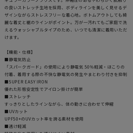
の良いストレッチ生地を採用、ボディラインを美しく見せるデ
ザインながらストレスフリーな着心地。ボトムアウトしても綺
麗な着丈と裾のラインがポイント。万が一汚れてもご家庭で洗
えるウォッシャブルタイプのため、いつでも清潔に着用いただ
けます。
【機能・仕様】
■静電気防止
「スパークガード」の使用により静電気 50％軽減・ほこりの
付着、着用する際の不快な静電気の発生やまとわり付きを抑制
■SUPER EASY IRON
優れた形態安定性でアイロン掛けが簡単
■ストレッチ
すっきりとしたラインながら、体の動きに合わせて伸縮
■UVカット
UPF50+のUVカット率を誇る素材を使用
■透け軽減