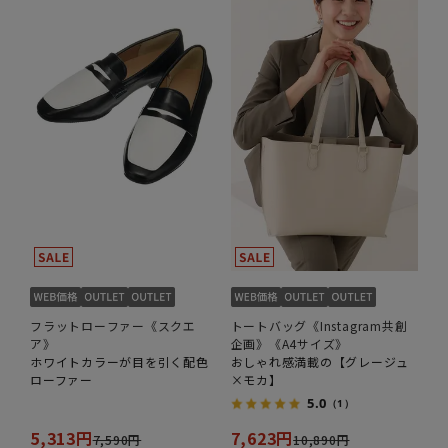
フラットローファー《スクエ
トートバッグ《Instagram共創
ア》
企画》《A4サイズ》
ホワイトカラーが目を引く配色
おしゃれ感満載の【グレージュ
ローファー
×モカ】
5.0
（1）
5,313円
7,623円
7,590円
10,890円