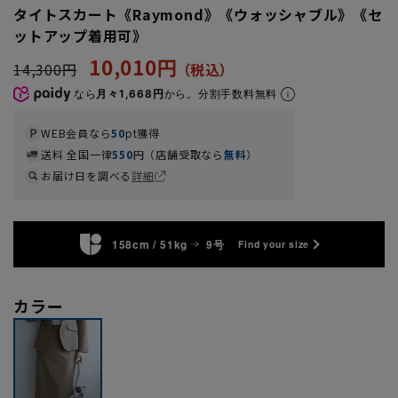
タイトスカート《Raymond》《ウォッシャブル》《セ
ットアップ着用可》
10,010円
14,300円
なら
月々1,668円
から。分割手数料無料
WEB会員なら
50
pt獲得
送料 全国一律
550
円（店舗受取なら
無料
）
お届け日を調べる
詳細
158cm / 51kg
9号
Find your size
カラー