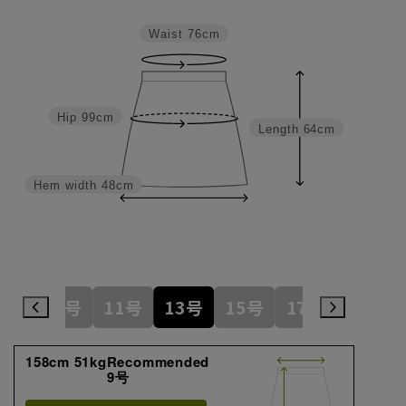
Waist
76cm
Hip
99cm
Length
64cm
Hem width
48cm
7号
9号
11号
13号
15号
17号
19号
158cm 51kgRecommended
9号