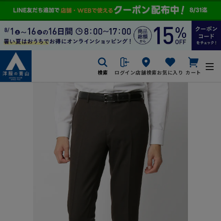
検索
ログイン
店舗検索
お気に入り
カート