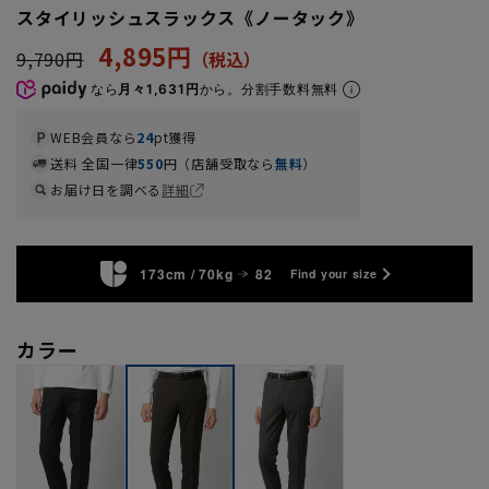
スタイリッシュスラックス《ノータック》
4,895円
9,790円
なら
月々1,631円
から。分割手数料無料
WEB会員なら
24
pt獲得
送料 全国一律
550
円（店舗受取なら
無料
）
お届け日を調べる
詳細
173cm / 70kg
82
Find your size
カラー