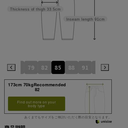
Thickness of thigh
33.5cm
Inseam length
91cm
73
76
79
82
85
88
91
94
97
1
173cm 70kgRecommended
82
Find out more on your
body type
あくまでもサイズをご検討いただく際の目安となります。
商品説明