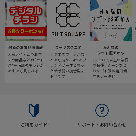
最新のお買い得情報
スーツスクエア
みんなの
シゴト服ずかん
人気アイテムやおす
ビジネスウェアがな
すめ商品などの“おト
んでも揃う、4つのブ
12,000人以上の業界
ク“が満載のチラシが
ランドが一体となっ
や職種、シーンなど
Webでも見られる！
た新感覚の複合型ス
のシゴト服の着用傾
トアです
向をデータ化。
ご利用ガイド
サポート・お問い合わせ