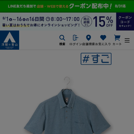
検索
ログイン
店舗検索
お気に入り
カート