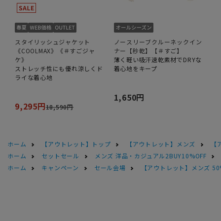
スタイリッシュジャケット
ノースリーブクルーネックイン
《COOLMAX》《＃すごジャ
ナー【秒乾】【＃すご】
ケ》
薄く軽い吸汗速乾素材でDRYな
ストレッチ性にも優れ涼しくド
着心地をキープ
ライな着心地
1,650円
9,295円
18,590円
ホーム
【アウトレット】トップ
【アウトレット】メンズ
【
ホーム
セットセール
メンズ 洋品・カジュアル2BUY10%OFF
ホーム
キャンペーン
セール会場
【アウトレット】メンズ 50