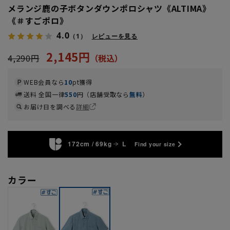
メランジ鹿の子ボタンダウンポロシャツ《ALTIMA》
《＃すごポロ》
4.0
（1）
レビューを見る
2,145円
4,290円
WEB会員なら
10
pt獲得
送料 全国一律
550
円（店舗受取なら
無料
）
お届け日を調べる
詳細
172cm / 69kg
L
Find your size
カラー