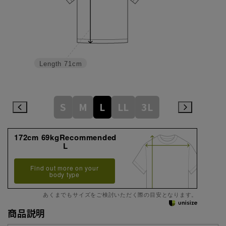
Length
71cm
S
M
L
LL
3L
172cm 69kgRecommended
L
Find out more on your
body type
あくまでもサイズをご検討いただく際の目安となります。
商品説明