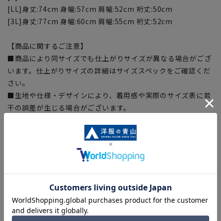
[LL]身丈:74cm 身幅:57cm 肩幅:52cm 裄丈:50cm
[3L]身丈:77cm 身幅:60cm 肩幅:55cm 裄丈:52cm
【商品に関するご注意】
■商品により同サイズでも仕上がりサイズが異なる場合がござ
います。仕上がりサイズの詳細はサイズスペックをご確認くだ
さい。
■生地や仕様・デザインにより、着用感や実際のサイズ表に若
干の誤差が生じる場合がございます。
■お届けする商品の下げ札・タグに記載の数値は目安としての
ヌードサイズ(体の寸法)を表記しております。
■ブラウザやお使いのモニター環境、室内外等の撮影時の環境
下での光加減により、実際の商品と掲載画像の色味が異なる場
合がございます。予めご了承ください。
■店舗や各モールサイトと商品在庫を共有しております関係
上、ご注文いただいたタイミングにより欠品が発生し、ご注文
を完了できない場合がございます。予めご了承ください。(お
急ぎ発送のご注文につきましても、ご注文のタイミングによっ