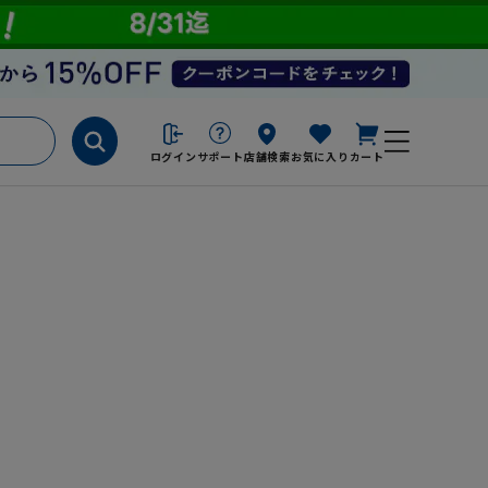
ログイン
サポート
店舗検索
お気に入り
カート