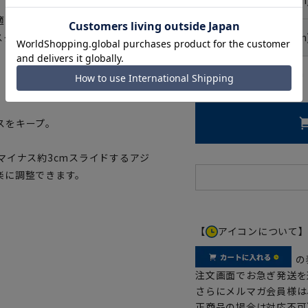
、さらっとした肌触りが特徴の軽
適に着用していただけます。深み
8号(185cm
スターを施し、多少の体形の変化
ウエストの目安：
92
cm
スをキープ。
マイナス約3cmスライドするアジ
楽に調整できます。
【
アイコンについて
の
注文画面でお急ぎ発送を
さらにメルマガ会員様は
正商品の場合は対応不可