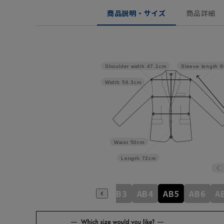
商品説明・サイズ
商品詳細
Shoulder width
47.1cm
Sleeve length
6
Width
56.3cm
Waist
50cm
Length
72cm
A4
A5
A6
A7
A8
AB3
AB4
AB5
AB6
A