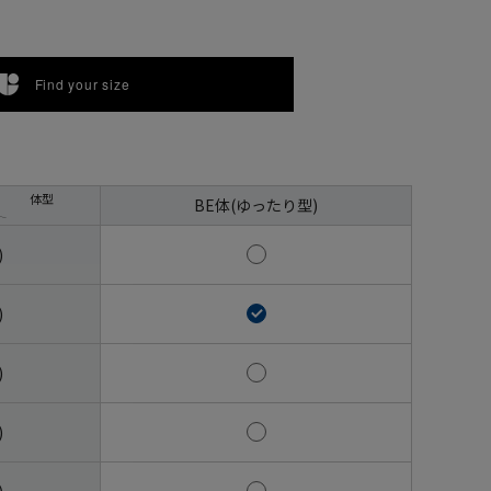
Find your size
体型
BE体(ゆったり型)
)
)
)
)
)