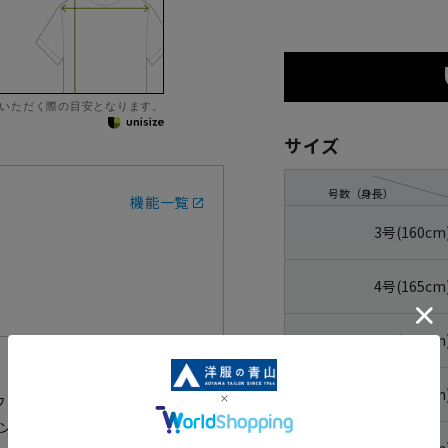
いただく際の目安となります。
サイズ
号数（身長）
機能一覧
3号(160cm
4号(165cm
5号(170cm
6号(175cm
フォーマルです。大人のフォーマ
ランドの略礼服。
7号(180cm