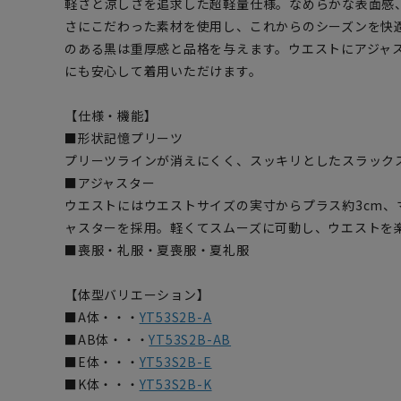
軽さと涼しさを追求した超軽量仕様。なめらかな表面感
さにこだわった素材を使用し、これからのシーズンを快
のある黒は重厚感と品格を与えます。ウエストにアジャ
にも安心して着用いただけます。
【仕様・機能】
■形状記憶プリーツ
プリーツラインが消えにくく、スッキリとしたスラック
■アジャスター
ウエストにはウエストサイズの実寸からプラス約3cm、
ャスターを採用。軽くてスムーズに可動し、ウエストを
■喪服・礼服・夏喪服・夏礼服
【体型バリエーション】
■A体・・・
YT53S2B-A
■AB体・・・
YT53S2B-AB
■E体・・・
YT53S2B-E
■K体・・・
YT53S2B-K