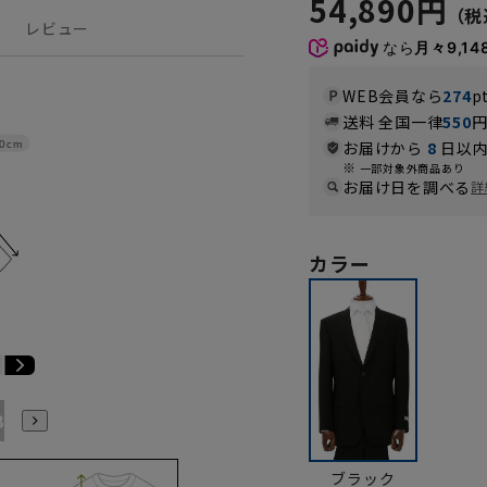
54,890円
レビュー
なら
月々9,14
WEB会員なら
274
p
送料 全国一律
550
お届けから
8
日以内
0cm
一部対象外商品あり
お届け日を調べる
詳
カラー
B7
AB8
BE3
BE4
BE5
BE6
BE7
BE8
ブラック