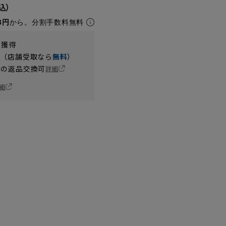
8円
から。分割手数料無料
t獲得
円（店舗受取なら
無料
）
の返品交換可
詳細
細