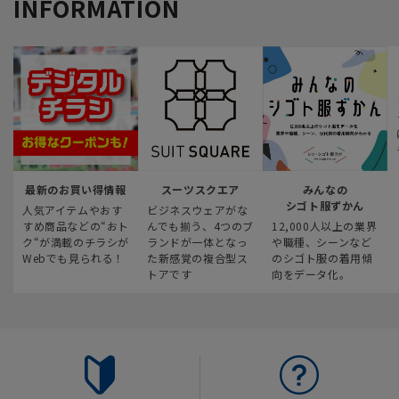
INFORMATION
最新のお買い得情報
スーツスクエア
みんなの
シゴト服ずかん
人気アイテムやおす
ビジネスウェアがな
すめ商品などの“おト
んでも揃う、4つのブ
12,000人以上の業界
ク“が満載のチラシが
ランドが一体となっ
や職種、シーンなど
Webでも見られる！
た新感覚の複合型ス
のシゴト服の着用傾
トアです
向をデータ化。