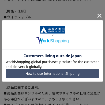
【機能・仕様】
■ウォッシャブル
ご家庭で洗濯可能なウォッシャブル仕様・ネットに入れて洗濯
機またはシャワークリーンの2通りの洗濯可
■ストレッチ
シワができにくく窮屈感を軽減させる伸縮性のある素材を使用
■エコ裏地
PETボトルを原料としたリサイクルポリエステル繊維
『Clearn Circle®』を使用。
■Plastics Smart
この商品はリサイクル原料を使用し、プラスチック・スマート
に賛同しています。
【商品に関するご注意】
■商品画像はサンプルのため、色味やサイズ等の仕様に変更が
ある場合がございますので、予めご了承ください。
■サイズスペックは仕上がりサイズを記載しております。