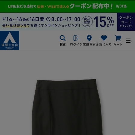
検索
ログイン
店舗検索
お気に入り
カート