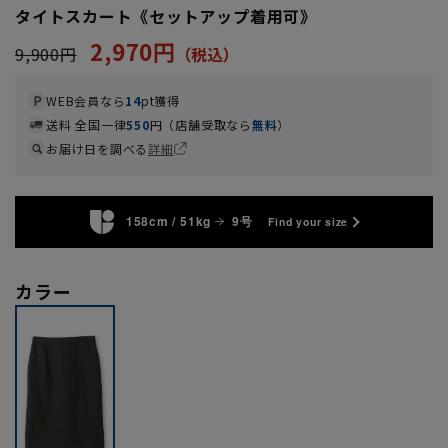
タイトスカート《セットアップ着用可》
2,970円
9,900円
WEB会員なら
14
pt獲得
送料 全国一律
550
円（店舗受取なら
無料
）
お届け日を調べる
詳細
158cm / 51kg
9号
Find your size
カラー