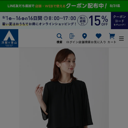
検索
ログイン
店舗検索
お気に入り
カート