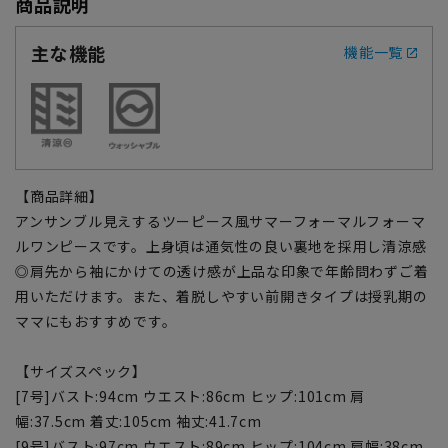
商品説明
主な機能
機能一覧
【商品詳細】
アンサンブル見えするツーピース風サマーフォーマルフォーマ
ルワンピースです。上身頃は通気性の良い裏地を採用し清涼感
◎肩先から袖にかけての透け感が上品な印象で年齢問わずご着
用いただけます。また、着脱しやすい前開きタイプは授乳期の
ママにもおすすめです。
【サイズスペック】
[7号]バスト:94cm ウエスト:86cm ヒップ:101cm 肩
幅:37.5cm 着丈:105cm 袖丈:41.7cm
[9号]バスト:97cm ウエスト:89cm ヒップ:104cm 肩幅:38cm