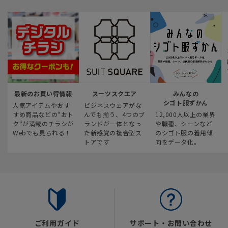
最新のお買い得情報
スーツスクエア
みんなの
シゴト服ずかん
人気アイテムやおす
ビジネスウェアがな
すめ商品などの“おト
んでも揃う、4つのブ
12,000人以上の業界
ク“が満載のチラシが
ランドが一体となっ
や職種、シーンなど
Webでも見られる！
た新感覚の複合型ス
のシゴト服の着用傾
トアです
向をデータ化。
ご利用ガイド
サポート・お問い合わせ