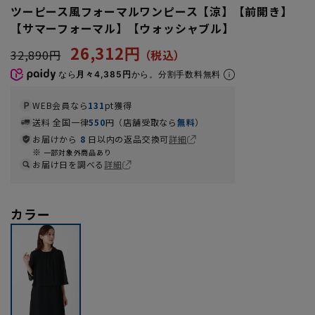
ツーピース風フォーマルワンピース【涼】【前開き】
【サマーフォーマル】【ウォッシャブル】
26,312円
32,890円
なら
月々4,385円
から。分割手数料無料
WEB会員なら
131
pt獲得
送料 全国一律
550
円（店舗受取なら
無料
）
お届けから
8
日以内の返品交換可
詳細
一部対象外商品あり
お届け日を調べる
詳細
カラー