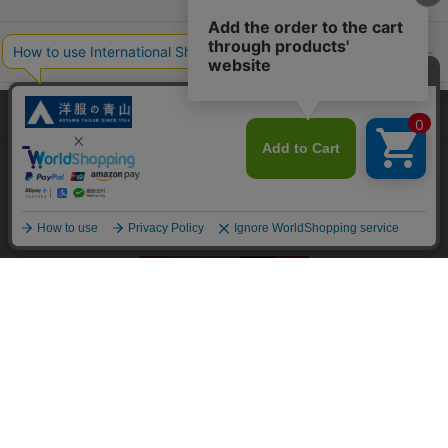
ポリシー・企業情報
オーダースーツなら SHITATE
当サイトでは、快適な閲覧体験とコンテンツ改善のためにCookieを使用
しています。閲覧を続けることで、Cookieの使用に同意したものとみな
します。詳細については
プライバシーポリシー
をご確認ください。
OFFICIAL SNS
同意して閉じる
Copyright © AOYAMA TRADING Co.,Ltd. All Rights Reserved