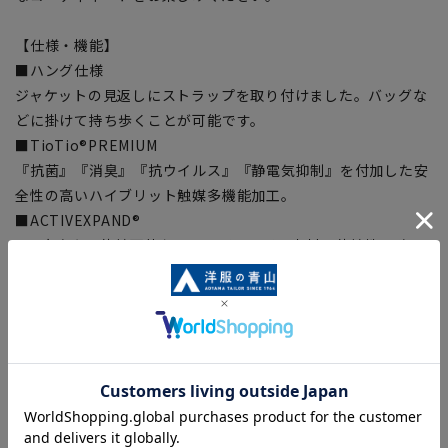
【仕様・機能】
■ハング仕様
ジャケットの見返しにストラップを取り付けました。バッグな
どに掛けて持ち歩くことが可能です。
■TioTio®PREMIUM
『抗菌』『消臭』『抗ウイルス』『静電気抑制』を付加した安
全性の高いハイブリット触媒多機能加工。
■ACTIVEXPAND®
360度方向に伸縮可能なニットジャージー素材。伸縮性・防シ
ワ性・速乾性を持つ。
■ウォッシャブル
洗濯ネットに入れて洗濯してください。ハンガーにかけて手軽
なシャワークリーンも可能。
■Plastics Smart
この商品はリサイクル原料を使用し、プラスチック・スマート
に賛同しています。当製品は裏地の糸の一部にECOBLUE®を使
用しています。ECOBLUE®はマテリアルリサイクルにより、ペ