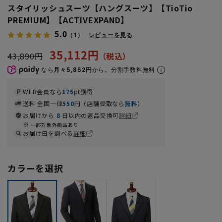
スタイリッシュスーツ【ハングスーツ】【TioTio
PREMIUM】【ACTIVEXPAND】
5.0
（1）
レビューを見る
35,112円
43,890円
なら
月々5,852円
から。分割手数料無料
WEB会員なら
175
pt獲得
送料 全国一律
550
円（店舗受取なら
無料
）
お届けから
8
日以内の返品交換可
詳細
一部対象外商品あり
お届け日を調べる
詳細
カラーを選択