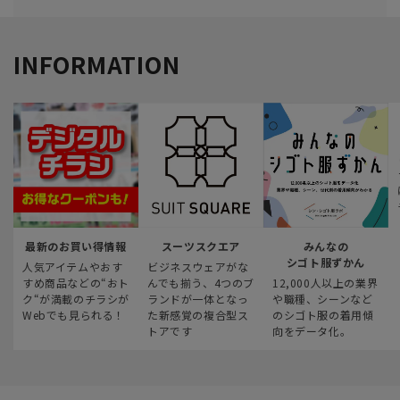
INFORMATION
最新のお買い得情報
スーツスクエア
みんなの
シゴト服ずかん
人気アイテムやおす
ビジネスウェアがな
すめ商品などの“おト
んでも揃う、4つのブ
12,000人以上の業界
ク“が満載のチラシが
ランドが一体となっ
や職種、シーンなど
Webでも見られる！
た新感覚の複合型ス
のシゴト服の着用傾
トアです
向をデータ化。