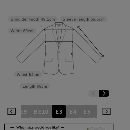
Shoulder width
49.1cm
Sleeve length
56.5cm
Width
60cm
Waist
54cm
Length
69cm
BE8
BE9
BE10
E3
E4
E5
E6
E7
E