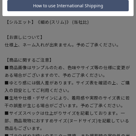
ットボトルを繊維へと再生しています。
【シルエット】《細め(スリム)》 (当社比)
【お直しについて】
仕様上、ネーム入れが出来ません。予めご了承ください。
【商品に関するご注意】
■商品画像はサンプルのため、色味やサイズ等の仕様に変更が
ある場合がございますので、予めご了承ください。
■ゆとり感には個人差があります。サイズ表を確認の上、ご購
入の目安としてご利用ください。
■生地や仕様・デザインにより、着用感や実際のサイズ表に若
干の誤差が生じる場合がございます。予めご了承ください。
■サイズスペックは仕上がりサイズを記載しております。一
部、商品現物におすすめサイズ(ヌードサイズ)を記載している
商品もございます。
■ブラウザやお使いのモニター環境、また撮影時の室内外の光