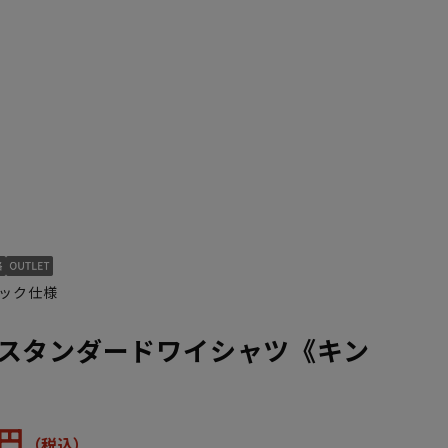
3L45cm/88cm
4L47cm/84cm
4L47cm/88cm
5L49cm/84cm
5L49cm/88cm
LL43cm/80cm
ック仕様
スタンダードワイシャツ《キン
1円