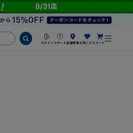
ログイン
サポート
店舗検索
お気に入り
カート