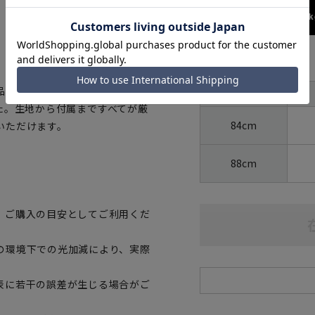
173cm / 70k
サイズ
首周り
の証「OEKO-
裄丈
ました。生地から付属まですべてが厳
84cm
いただけます。
88cm
、ご購入の目安としてご利用くだ
の環境下での光加減により、実際
表に若干の誤差が生じる場合がご