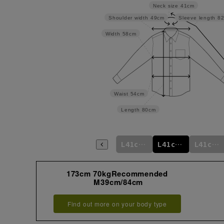
Neck size
41cm
Shoulder width
49cm
Sleeve length
8
Width
58cm
Waist
54cm
Length
80cm
m
L41cm/76cm
M39cm/88cm
L41cm/78cm
L41cm/80cm
L41cm/82cm
L41cm/84cm
173cm 70kgRecommended
M39cm/84cm
Find out more on your body type