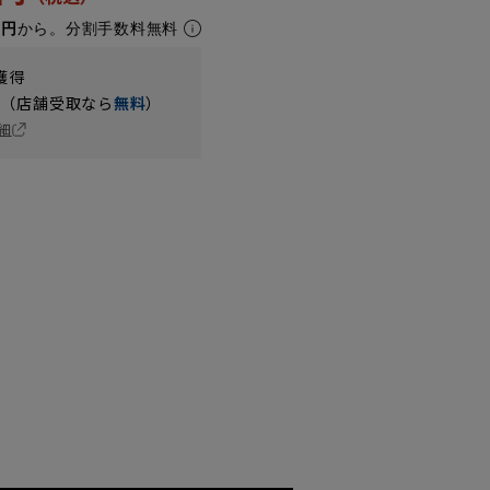
3円
から。分割手数料無料
獲得
円（店舗受取なら
無料
）
細