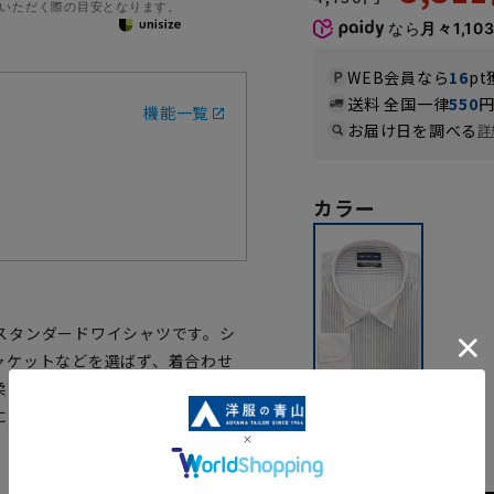
いただく際の目安となります。
なら
月々1,10
WEB会員なら
16
pt
送料 全国一律
550
機能一覧
お届け日を調べる
詳
カラー
スタンダードワイシャツです。シ
ャケットなどを選ばず、着合わせ
柔らかい風合いを持ち合わせた1枚
にくくアイロン掛けも簡単です。
グレー