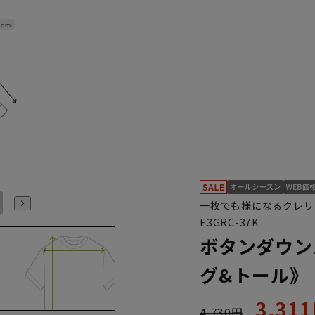
2cm
L41cm/86cm
L41cm/88cm
LL43cm/82cm
LL43cm/86cm
LL43cm/88cm
3L45cm/84cm
一枚でも様になるクレリ
E3GRC-37K
ボタンダウン
グ&トール》
3,31
4,730円