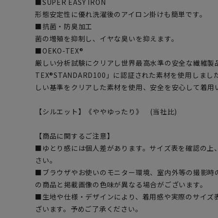
■SUPER EASY IRON
形態安定性に優れ洗濯後のアイロン掛けも簡単です。
■抗菌・防臭加工
菌の増殖を抑制し、イヤな臭いを抑えます。
■OEKO-TEX®
厳しい分析試験にクリアし世界最高水準の安全な繊維製品
TEX®STANDARD100」に認証された素材を使用し
しい基準をクリアした素材を使用、安全を安心して着用
【シルエット】《ややゆったり》 (当社比)
【商品に関するご注意】
■ゆとり感には個人差があります。サイズ表を確認の上
さい。
■ブラウザやお使いのモニター環境、室内外等の撮影時
の商品と掲載画像の色味が異なる場合がございます。
■生地や仕様・デザインにより、着用感や実際のサイズ
ざいます。予めご了承ください。