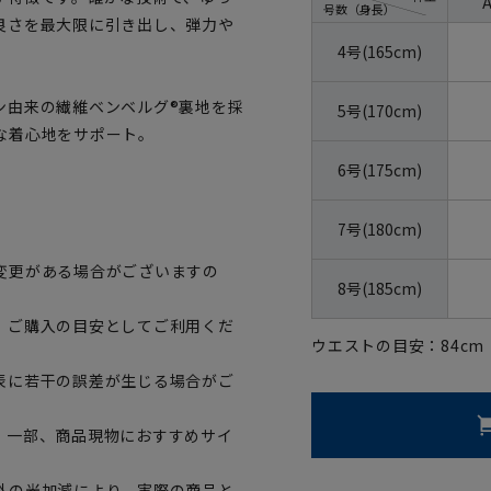
号数（身長）
良さを最大限に引き出し、弾力や
4号(165cm)
ン由来の繊維ベンベルグ®裏地を採
5号(170cm)
な着心地をサポート。
6号(175cm)
7号(180cm)
変更がある場合がございますの
8号(185cm)
、ご購入の目安としてご利用くだ
ウエストの目安：
84
cm
表に若干の誤差が生じる場合がご
。一部、商品現物におすすめサイ
外の光加減により、実際の商品と