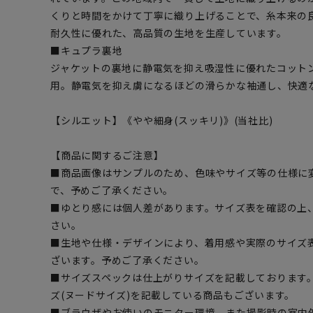
くりと時間をかけて丁寧に織り上げることで、糸本来の
耐久性に優れた、高品質の生地を生産しています。
■キュプラ裏地
ジャケットの裏地に静電気を抑え吸湿性に優れたコット
用。静電気を抑え虜になるほどの滑らかな袖通し、快適
【シルエット】《やや細身(スッキリ)》(当社比)
【商品に関するご注意】
■商品画像はサンプルのため、色味やサイズ等の仕様に
で、予めご了承ください。
■ゆとり感には個人差があります。サイズ表を確認の上
さい。
■生地や仕様・デザインにより、着用感や実際のサイズ
ざいます。予めご了承ください。
■サイズスペックは仕上がりサイズを記載しております
ズ(ヌードサイズ)を記載している商品もございます。
■ブラウザやお使いのモニター環境、また撮影時の室内