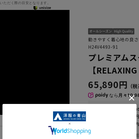
いただく際の目安となります。
動きやすく着心地の良さ
H24V4493-91
プレミアムス
【RELAXING
65,890円
なら
月々10,9
WEB会員なら
329
p
送料 全国一律
550
お届けから
8
日以内
一部対象外商品あり
お届け日を調べる
詳
機能一覧