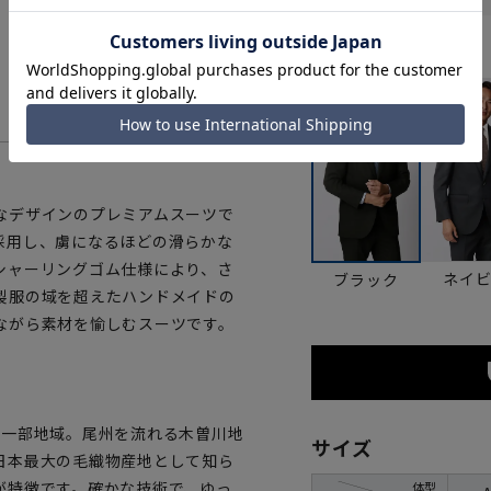
カラー
なデザインのプレミアムスーツで
採用し、虜になるほどの滑らかな
シャーリングゴム仕様により、さ
ネイ
ブラック
製服の域を超えたハンドメイドの
ながら素材を愉しむスーツです。
県一部地域。尾州を流れる木曽川地
サイズ
日本最大の毛織物産地として知ら
が特徴です。確かな技術で、ゆっ
体型