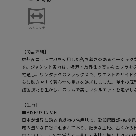
【商品詳細】
尾州産ニット生地を使用した落ち着きのあるベーシック
す。ジャケット裏地は、吸湿・放湿性の高いキュプラを
袖通し。ワンタックのスラックスで、ウエストのサイド
らに動きやすく着心地の良さを追求しました。従来の既
縫製技術を生かし、スリムで美しいシルエットを追求し
【生地】
■BISHU®JAPAN
日本が世界に誇る毛織物の名産地で、愛知県西部~岐阜
域の豊かな自然に恵まれており、肥沃な土地、古くから
れています。この地域内で一貫して生地に織り上げるの