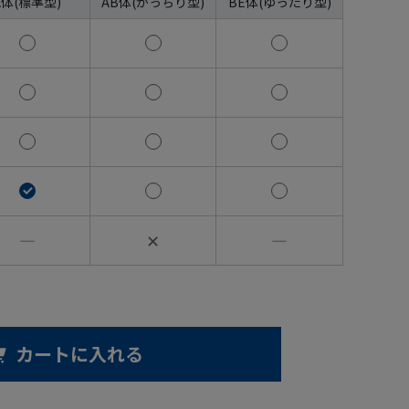
A体(標準型)
AB体(がっちり型)
BE体(ゆったり型)
―
✕
―
カートに入れる