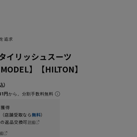
を追求
タイリッシュスーツ
 MODEL】【HILTON】
81円
から。分割手数料無料
t獲得
円（店舗受取なら
無料
）
の返品交換可
詳細
細