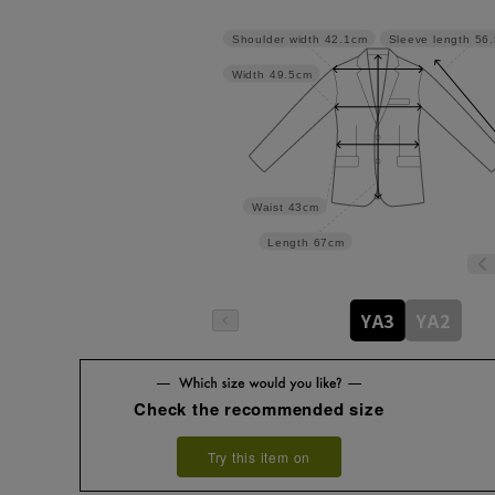
Shoulder width
42.1cm
Sleeve length
56
Width
49.5cm
Waist
43cm
Length
67cm
YA3
YA2
Check the recommended size
Try this item on