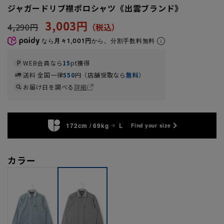
ジャガードリブ襟ポロシャツ《出雲ブランド》
3,003円
4,290円
なら
月々1,001円
から。分割手数料無料
WEB会員なら
15
pt獲得
送料 全国一律
550
円（店舗受取なら
無料
）
お届け日を調べる
詳細
172cm / 69kg
L
Find your size
カラー