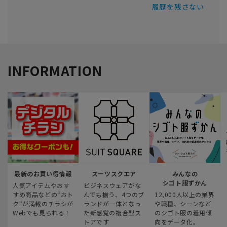
履歴を残さない
INFORMATION
最新のお買い得情報
スーツスクエア
みんなの
シゴト服ずかん
人気アイテムやおす
ビジネスウェアがな
すめ商品などの“おト
んでも揃う、4つのブ
12,000人以上の業界
ク“が満載のチラシが
ランドが一体となっ
や職種、シーンなど
Webでも見られる！
た新感覚の複合型ス
のシゴト服の着用傾
トアです
向をデータ化。