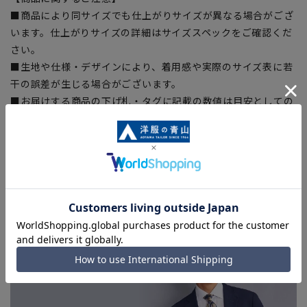
■商品により同サイズでも仕上がりサイズが異なる場合がござ
います。仕上がりサイズの詳細はサイズスペックをご確認くだ
さい。
■生地や仕様・デザインにより、着用感や実際のサイズ表に若
干の誤差が生じる場合がございます。
■お届けする商品の下げ札・タグに記載の数値は目安としての
おすすめサイズ(体の寸法)を表記してる物もあります。
■ブラウザやお使いのモニター環境、室内外等の撮影時の環境
下での光加減により、実際の商品と掲載画像の色味が異なる場
合がございます。予めご了承ください。
■店舗や各モールサイトと商品在庫を共有しております関係
上、ご注文いただいたタイミングにより欠品が発生し、ご注文
を完了できない場合がございます。予めご了承ください。(お
急ぎ発送のご注文につきましても、ご注文のタイミングによっ
てはお急ぎ発送サービスを選択できない場合がございます。