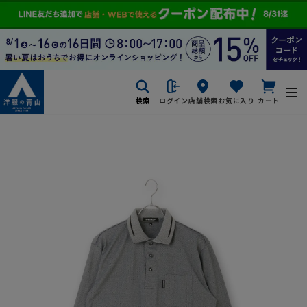
検索
ログイン
店舗検索
お気に入り
カート