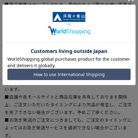
■商品画像はサンプルのため、色味やサイズ等の仕様に変更が
ある場合がございますので、予めご了承ください。
■ゆとり感には個人差があります。サイズ表を確認の上、ご購
入の目安としてご利用ください。
■生地や仕様・デザインにより、着用感や実際のサイズ表に若
干の誤差が生じる場合がございます。予めご了承ください。
■サイズスペックは仕上がりサイズを記載しております。一
部、商品現物におすすめサイズ(ヌードサイズ)を記載している
商品もございます。
■ブラウザやお使いのモニター環境、また撮影時の室内外の光
加減により、実際の商品と掲載画像の色味が異なる場合がござ
います。
■店舗や各モールサイトと商品在庫を共有しております関係
上、ご注文いただいたタイミングにより欠品が発生し、ご注文
を完了できない場合がございます。予めご了承ください。
■お急ぎ発送のご注文につきましても、ご注文のタイミングに
よってはお急ぎ発送サービスを選択できない場合がございま
す。