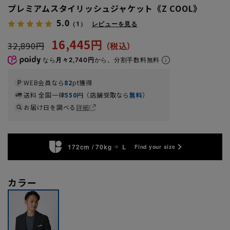
プレミアムスタイリッシュジャケット《Z COOL》
5.0
（1）
レビューを見る
16,445円
32,890円
なら
月々2,740円
から。分割手数料無料
WEB会員なら
82
pt獲得
送料 全国一律
550
円（店舗受取なら
無料
）
お届け日を調べる
詳細
172cm / 70kg
L
Find your size
カラー