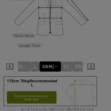
Waist
50cm
Length
71cm
M
ABS(WideS)
L
ABM(WideM)
LL
ABL(WideL)
ABLL(Wide
172cm 70kgRecommended
L
Find out more on your
body type
あくまでもサイズをご検討いただく際の目安となります。