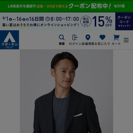
検索
ログイン
店舗検索
お気に入り
カート