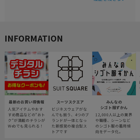
INFORMATION
最新のお買い得情報
スーツスクエア
みんなの
シゴト服ずかん
人気アイテムやおす
ビジネスウェアがな
すめ商品などの“おト
んでも揃う、4つのブ
12,000人以上の業界
ク“が満載のチラシが
ランドが一体となっ
や職種、シーンなど
Webでも見られる！
た新感覚の複合型ス
のシゴト服の着用傾
トアです
向をデータ化。