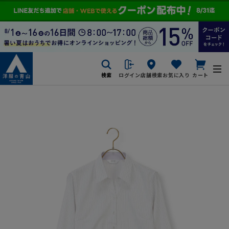
検索
ログイン
店舗検索
お気に入り
カート