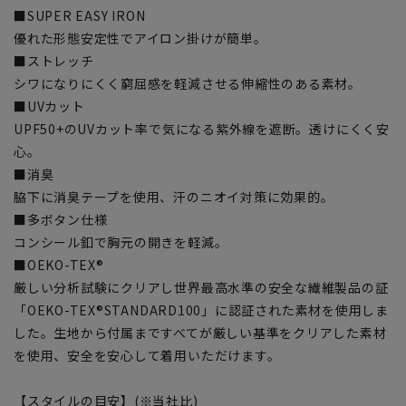
■SUPER EASY IRON
優れた形態安定性でアイロン掛けが簡単。
■ストレッチ
シワになりにくく窮屈感を軽減させる伸縮性のある素材。
■UVカット
UPF50+のUVカット率で気になる紫外線を遮断。透けにくく安
心。
■消臭
脇下に消臭テープを使用、汗のニオイ対策に効果的。
■多ボタン仕様
コンシール釦で胸元の開きを軽減。
■OEKO-TEX®
厳しい分析試験にクリアし世界最高水準の安全な繊維製品の証
「OEKO-TEX®STANDARD100」に認証された素材を使用しま
した。生地から付属まですべてが厳しい基準をクリアした素材
を使用、安全を安心して着用いただけます。
【スタイルの目安】(※当社比)