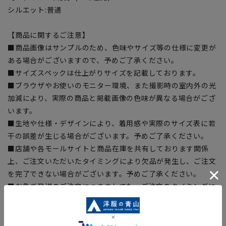
シルエット:普通
【商品に関するご注意】
■商品画像はサンプルのため、色味やサイズ等の仕様に変更が
ある場合がございますので、予めご了承ください。
■サイズスペックは仕上がりサイズを記載しております。
■ブラウザやお使いのモニター環境、また撮影時の室内外の光
加減により、実際の商品と掲載画像の色味が異なる場合がござ
います。
■生地や仕様・デザインにより、着用感や実際のサイズ表に若
干の誤差が生じる場合がございます。予めご了承ください。
■店舗や各モールサイトと商品在庫を共有しております関係
上、ご注文いただいたタイミングにより欠品が発生し、ご注文
を完了できない場合がございます。予めご了承ください。
■お急ぎ発送のご注文につきましても、ご注文のタイミングに
よってはお急ぎ発送サービスを選択できない場合がございま
す。