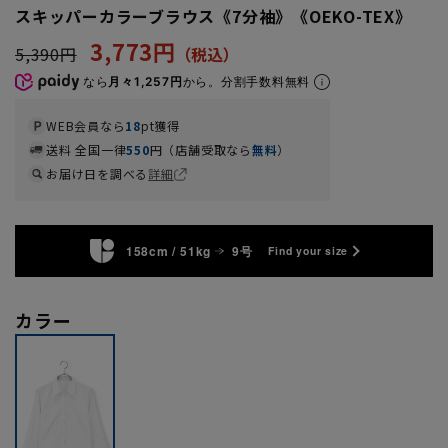
スキッパーカラーブラウス《7分袖》《OEKO-TEX》
3,773円
5,390円
なら
月々1,257円
から。分割手数料無料
WEB会員なら
18
pt獲得
送料 全国一律
550
円（店舗受取なら
無料
）
お届け日を調べる
詳細
158cm / 51kg
9号
Find your size
カラー