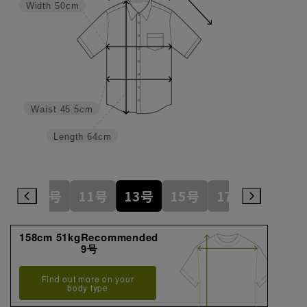
Width
50cm
Waist
45.5cm
Length
64cm
7号
9号
11号
13号
15号
17号
19号
158cm 51kgRecommended
9号
Find out more on your
body type