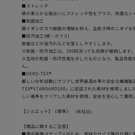
■ストレッチ
綿の柔らかな風合いにストレッチ性をプラス、快適なシ
■制菌加工
銀イオンの力で細菌の増殖を抑え、生乾き時のニオイを
■防汚加工(襟・カフス)
皮脂などの油汚れなどを落としやすくします。
※制菌・防汚加工は、100回洗っても効果が継続します。(
※生地の制菌・防汚性能を示したものとなり、製品性能
ん。
■OEKO-TEX®
厳しい分析試験にクリアし世界最高水準の安全な繊維製品
TEX®STANDARD100」に認証された素材を使用し
しい基準をクリアした素材を使用、安全を安心して着用
【シルエット】《標準》 (当社比)
【商品に関するご注意】
■商品画像はサンプルのため、色味やサイズ等の仕様に