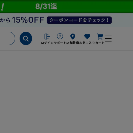
ログイン
サポート
店舗検索
お気に入り
カート