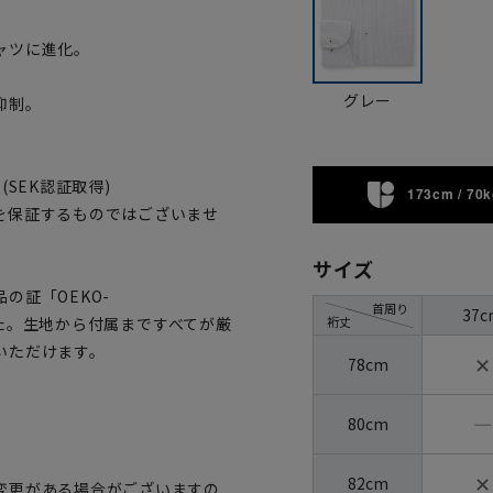
ャツに進化。
グレー
抑制。
SEK認証取得)
173cm / 70k
を保証するものではございませ
サイズ
の証「OEKO-
首周り
37c
裄丈
ました。生地から付属まですべてが厳
いただけます。
✕
78cm
―
80cm
✕
82cm
変更がある場合がございますの