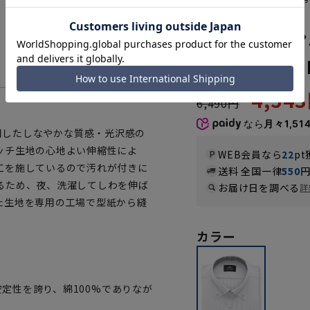
MAXS410
ボタンダウン
《NON IRO
4,54
6,490円
なら
月々1,51
を使用したしなやかな質感・光沢感の
ッチ生地の心地よい伸縮性によ
WEB会員なら
22
pt
工を施しているので汚れが付きに
送料 全国一律
550
るため、夜、洗濯してしわを伸ば
お届け日を調べる
詳
た生地を専用の工場で型紙から縫
カラー
安定性を誇り、綿100%でありなが