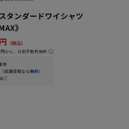
スタンダードワイシャツ
NMAX》
3円
4円
から。分割手数料無料
獲得
円（店舗受取なら
無料
）
細