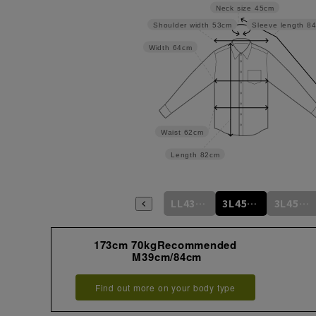
Neck size
45cm
Shoulder width
53cm
Sleeve length
8
Width
64cm
Waist
62cm
Length
82cm
L41cm/84cm
L41cm/86cm
LL43cm/82cm
LL43cm/86cm
3L45cm/84cm
3L45cm/88cm
173cm 70kgRecommended
M39cm/84cm
Find out more on your body type