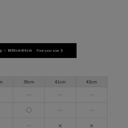
g
M39cm/84cm
Find your size
m
39cm
41cm
43cm
―
―
―
―
―
―
✕
✕