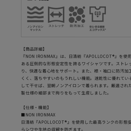
【商品詳細】
『NON IRONMAX』は、日清紡『APOLLOCOT®』
ある圧倒的な形態安定性を誇るワイシャツです。ストレ
り、快適な着心地をサポート。また、襟・袖口に防汚加
くく、落ちやすいのもうれしい機能。速乾性に優れてい
して干せば、翌朝ノンアイロンで着られます。厳選され
製仕様の細部まで拘りをもって生産しました。
【仕様・機能】
■NON IRONMAX
日清紡『APOLLOCOT®』を使用した最高ランクの形態
らシワや生地の収縮を防ぎます。