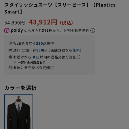
スタイリッシュスーツ【スリーピース】【Plastics
Smart】
43,912円
54,890円
なら
月々7,318円
から。分割手数料無料
WEB会員なら
219
pt獲得
送料 全国一律
550
円（店舗受取なら
無料
）
お届けから
8
日以内の返品交換可
詳細
一部対象外商品あり
お届け日を調べる
詳細
カラーを選択