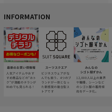
INFORMATION
最新のお買い得情報
スーツスクエア
みんなの
シゴト服ずかん
人気アイテムやおす
ビジネスウェアがな
すめ商品などの“おト
んでも揃う、4つのブ
12,000人以上の業界
ク“が満載のチラシが
ランドが一体となっ
や職種、シーンなど
Webでも見られる！
た新感覚の複合型ス
のシゴト服の着用傾
トアです
向をデータ化。