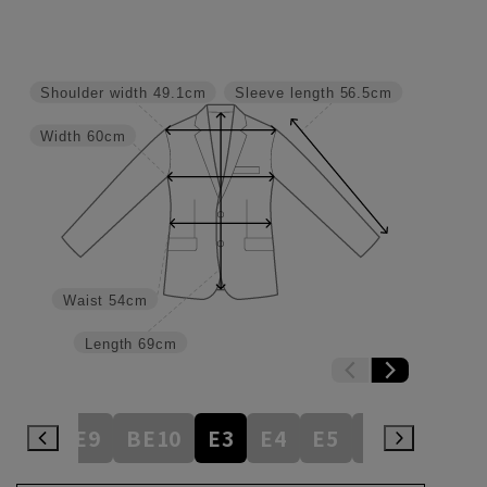
Shoulder width
49.1cm
Sleeve length
56.5cm
Width
60cm
Waist
54cm
Length
69cm
BE8
BE9
BE10
E3
E4
E5
E6
E7
E