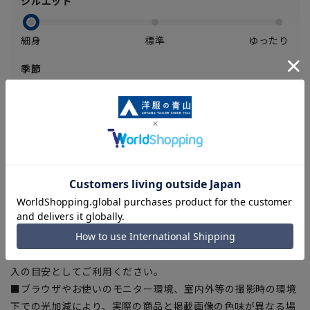
シルエット
細身
標準
ゆったり
季節
秋冬
オールシーズン
春夏
ストレッチ
あり
なし
【商品に関するご注意】
■ゆとり感には個人差があります。サイズ表を確認の上、ご購
入の目安としてご利用ください。
■ブラウザやお使いのモニター環境、室内外等の撮影時の環境
下での光加減により、実際の商品と掲載画像の色味が異なる場