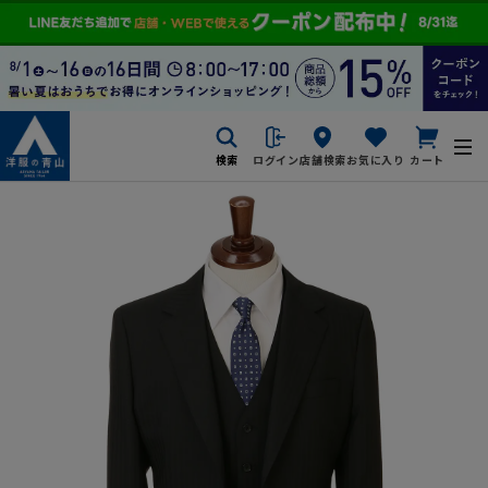
検索
ログイン
店舗検索
お気に入り
カート