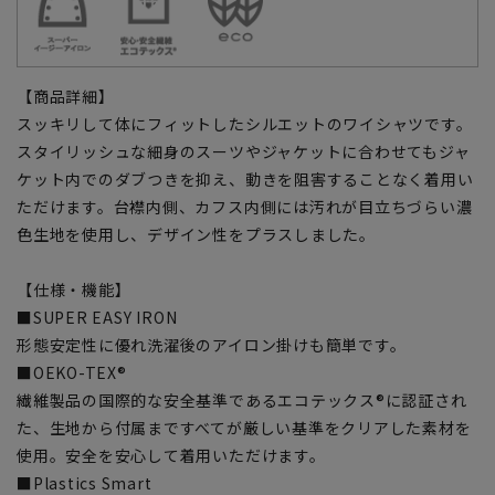
【商品詳細】
スッキリして体にフィットしたシルエットのワイシャツです。
スタイリッシュな細身のスーツやジャケットに合わせてもジャ
ケット内でのダブつきを抑え、動きを阻害することなく着用い
ただけます。台襟内側、カフス内側には汚れが目立ちづらい濃
色生地を使用し、デザイン性をプラスしました。
【仕様・機能】
■SUPER EASY IRON
形態安定性に優れ洗濯後のアイロン掛けも簡単です。
■OEKO-TEX®
繊維製品の国際的な安全基準であるエコテックス®に認証され
た、生地から付属まですべてが厳しい基準をクリアした素材を
使用。安全を安心して着用いただけます。
■Plastics Smart