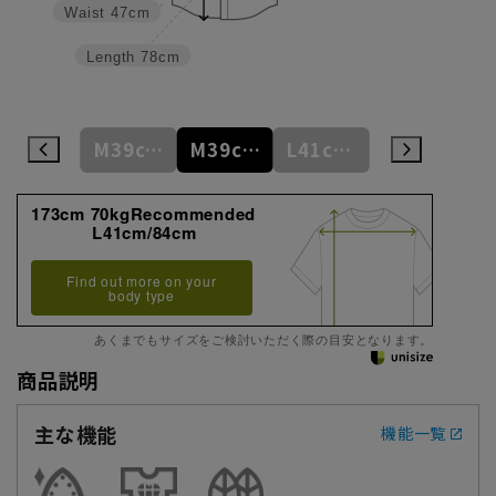
Waist
47cm
Length
78cm
M39cm/84cm
M39cm/86cm
M39cm/88cm
L41cm/82cm
L41cm/84cm
173cm 70kgRecommended
L41cm/84cm
Find out more on your
body type
あくまでもサイズをご検討いただく際の目安となります。
商品説明
主な機能
機能一覧