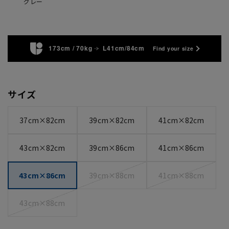
グレー
173cm / 70kg
L41cm/84cm
Find your size
サイズ
37cm×82cm
39cm×82cm
41cm×82cm
43cm×82cm
39cm×86cm
41cm×86cm
43cm×86cm
39cm×88cm
41cm×88cm
43cm×88cm