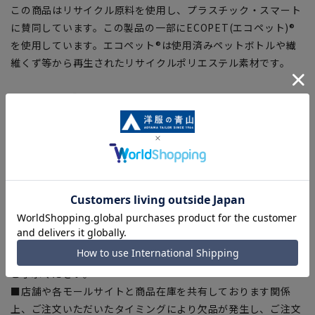
この商品はリサイクル原料を使用し、プラスチック・スマート
に賛同しています。この製品の一部にECOPET(エコペット)®
を使用しています。エコペット®は使用済みペットボトルや繊
維くず等から再生されたリサイクルポリエステル素材です。
【シルエット】《細め(スリム)》 (当社比)
【商品に関するご注意】
■ゆとり感には個人差があります。サイズ表を確認の上、ご購
入の目安としてご利用ください。
■ブラウザやお使いのモニター環境、室内外等の撮影時の環境
下での光加減により、実際の商品と掲載画像の色味が異なる場
合がございます。
■平置き・メジャーでの採寸の為、素材や仕様等により実際の
商品とサイズ表に若干の誤差が生じる場合がございます。予め
ご了承ください。
■店舗や各モールサイトと商品在庫を共有しております関係
上、ご注文いただいたタイミングにより欠品が発生し、ご注文