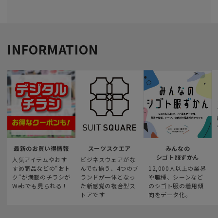
INFORMATION
最新のお買い得情報
スーツスクエア
みんなの
シゴト服ずかん
人気アイテムやおす
ビジネスウェアがな
すめ商品などの“おト
んでも揃う、4つのブ
12,000人以上の業界
ク“が満載のチラシが
ランドが一体となっ
や職種、シーンなど
Webでも見られる！
た新感覚の複合型ス
のシゴト服の着用傾
トアです
向をデータ化。