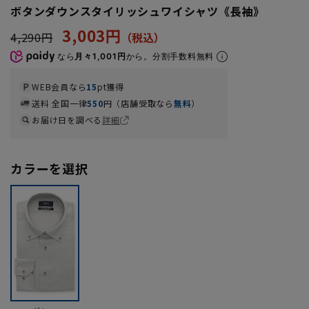
ボタンダウンスタイリッシュワイシャツ《長袖》
3,003円
4,290円
なら
月々1,001円
から。分割手数料無料
WEB会員なら
15
pt獲得
送料 全国一律
550
円（店舗受取なら
無料
）
お届け日を調べる
詳細
カラーを選択