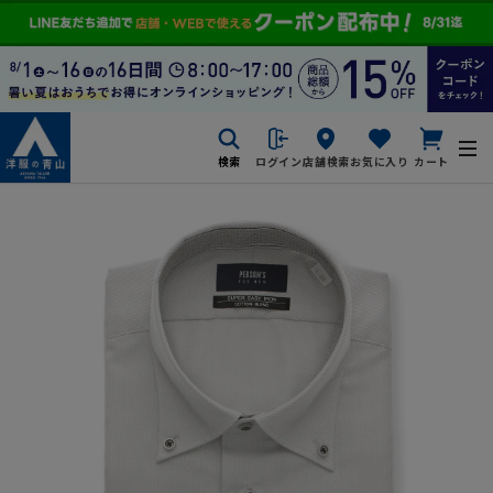
検索
ログイン
店舗検索
お気に入り
カート