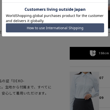
を使用。
ピンク
ブル
158cm 
07
の証「OEKO-
ました。生地から付属まで、すべてに
、安心して着用いただけます。
09