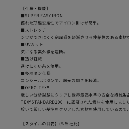
【仕様・機能】
■SUPER EASY IRON
優れた形態安定性でアイロン掛けが簡単。
■ストレッチ
シワができにくく窮屈感を軽減させる伸縮性のある素材
■UVカット
気になる紫外線を遮断。
■透け軽減
透けにくい糸を使用。
■多ボタン仕様
コンシールボタンで、胸元の開きを軽減。
■OEKO-TEX®
厳しい分析試験にクリアし世界最高水準の安全な繊維製品
TEX®STANDARD100」に認証された素材を使用し
於いて厳しい基準をクリアした素材を使用しているので
【スタイルの目安】(※当社比)