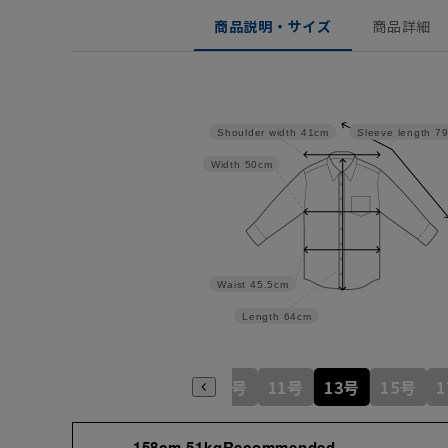
商品説明・サイズ
商品詳細
Shoulder width
41cm
Sleeve length
7
Width
50cm
Waist
45.5cm
Length
64cm
5号
7号
9号
11号
13号
15号
158cm 51kgRecommended