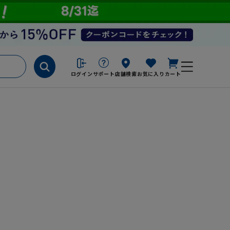
ログイン
サポート
店舗検索
お気に入り
カート