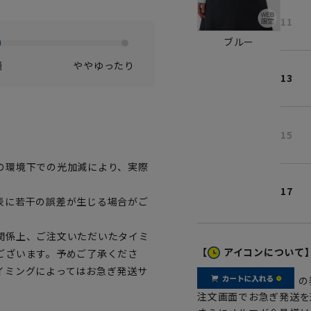
11
ブルー
通
ややゆったり
13
15
の環境下での光加減により、実際
17
表に若干の誤差が生じる場合がご
関係上、ご注文いただいたタイミ
【
アイコンについて
ございます。予めご了承くださ
イミングによってはお急ぎ発送サ
の
注文画面でお急ぎ発送を