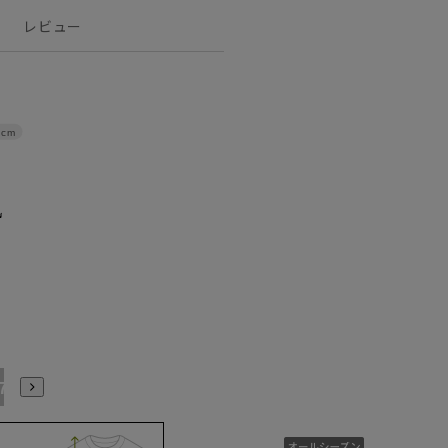
レビュー
9cm
17号
19号
21号