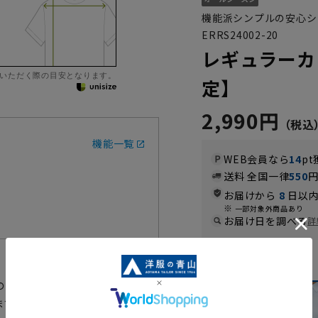
機能派シンプルの安心シ
ERRS24002-20
レギュラーカ
いただく際の目安となります。
定】
2,990円
機能一覧
WEB会員なら
14
pt
送料 全国一律
550
お届けから
8
日以内
一部対象外商品あり
お届け日を調べる
詳
カラー
の安心レギュラーカラーブラウス
ます。