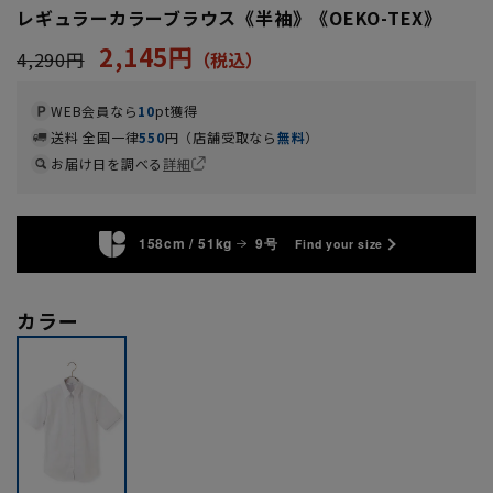
レギュラーカラーブラウス《半袖》《OEKO-TEX》
2,145円
4,290円
WEB会員なら
10
pt獲得
送料 全国一律
550
円（店舗受取なら
無料
）
お届け日を調べる
詳細
158cm / 51kg
9号
Find your size
カラー