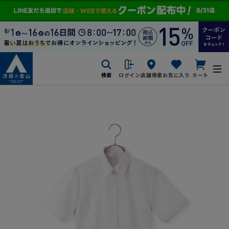
検索
ログイン
店舗検索
お気に入り
カート