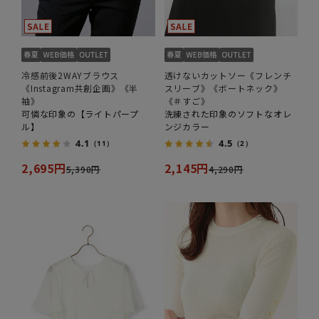
冷感前後2WAYブラウス
透けないカットソー《フレンチ
《Instagram共創企画》《半
スリーブ》《ボートネック》
袖》
《＃すご》
可憐な印象の【ライトパープ
洗練された印象のソフトなオレ
ル】
ンジカラー
4.1
4.5
（11）
（2）
2,695円
2,145円
5,390円
4,290円