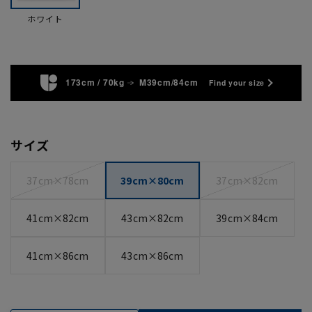
ホワイト
173cm / 70kg
M39cm/84cm
Find your size
サイズ
37cm×78cm
39cm×80cm
37cm×82cm
41cm×82cm
43cm×82cm
39cm×84cm
41cm×86cm
43cm×86cm