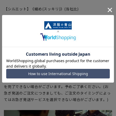
【シルエット】《細め(スッキリ)》(当社比)
【商品に関するご注意】
■ゆとり感には個人差があります。サイズ表を確認の上、ご購
入の目安としてご利用ください。
■ブラウザやお使いのモニター環境、室内外等の撮影時の環境
下での光加減により、実際の商品と掲載画像の色味が異なる場
合がございます。
■生地や仕様・デザインにより、着用感や実際のサイズ表に若
干の誤差が生じる場合がございます。予めご了承ください。
■店舗や各モールサイトと商品在庫を共有しております関係
上、ご注文いただいたタイミングにより欠品が発生し、ご注文
を完了できない場合がございます。予めご了承ください。(お
急ぎ発送のご注文につきましても、ご注文のタイミングによっ
てはお急ぎ発送サービスを選択できない場合がございます。)