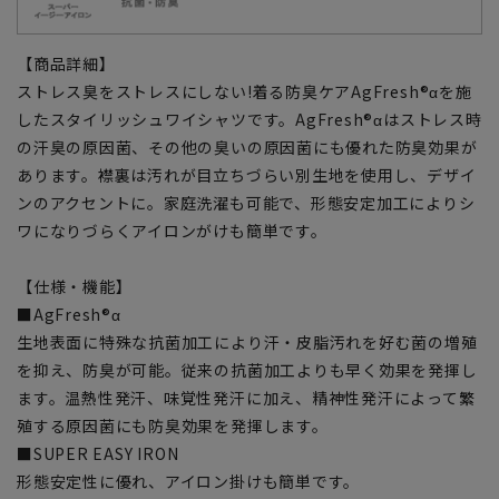
【商品詳細】
ストレス臭をストレスにしない!着る防臭ケアAgFresh®αを施
したスタイリッシュワイシャツです。AgFresh®αはストレス時
の汗臭の原因菌、その他の臭いの原因菌にも優れた防臭効果が
あります。襟裏は汚れが目立ちづらい別生地を使用し、デザイ
ンのアクセントに。家庭洗濯も可能で、形態安定加工によりシ
ワになりづらくアイロンがけも簡単です。
【仕様・機能】
■AgFresh®α
生地表面に特殊な抗菌加工により汗・皮脂汚れを好む菌の増殖
を抑え、防臭が可能。従来の抗菌加工よりも早く効果を発揮し
ます。温熱性発汗、味覚性発汗に加え、精神性発汗によって繁
殖する原因菌にも防臭効果を発揮します。
■SUPER EASY IRON
形態安定性に優れ、アイロン掛けも簡単です。