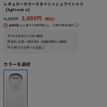
レギュラーカラースタイリッシュワイシャツ
《AgFresh α》
3,003円
4,290円
なら
月々1,001円
から。分割手数料無料
WEB会員なら
15
pt獲得
送料 全国一律
550
円（店舗受取なら
無料
）
お届け日を調べる
詳細
カラーを選択