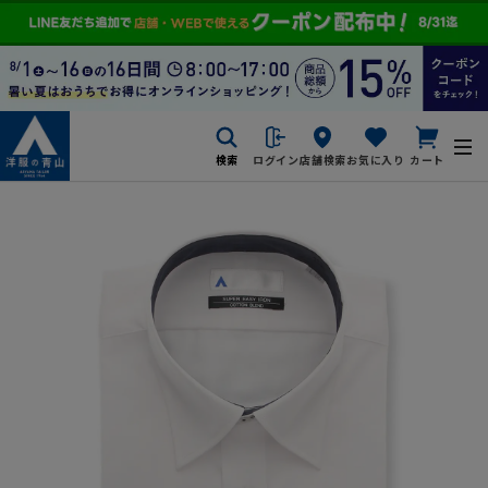
検索
ログイン
店舗検索
お気に入り
カート