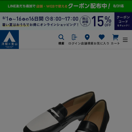
検索
ログイン
店舗検索
お気に入り
カート