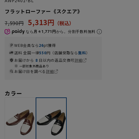
AWP2401-BL
フラットローファー《スクエア》
5,313円
7,590円
なら
月々1,771円
から。分割手数料無料
WEB会員なら
26
pt獲得
送料 全国一律
550
円（店舗受取なら
無料
）
お届けから
8
日以内の返品交換可
詳細
一部対象外商品あり
お届け日を調べる
詳細
カラー