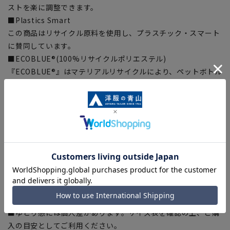
ストを楽に調整できます。
■Plastics Smart
この商品はリサイクル原料を使用し、プラスチック・スマート
に賛同しています。
■ECOBLUE®(100%リサイクルポリエステル)
『ECOBLUE®』はマテリアルリサイクルにより、ペットボトル
を繊維へと再生しています。当製品は裏地の糸の一部に
『ECOBLUE®』を使用しています。
■喪服・礼服・夏喪服・夏礼服
【体型バリエーション】
■AB体・・・
SGF43S2B-AB
■BE体・・・
SGF43S2B-BE
【商品に関するご注意】
■ゆとり感には個人差があります。サイズ表を確認の上、ご購
入の目安としてご利用ください。