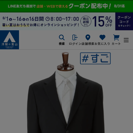
検索
ログイン
店舗検索
お気に入り
カート