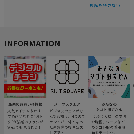
履歴を残さない
INFORMATION
最新のお買い得情報
スーツスクエア
みんなの
シゴト服ずかん
人気アイテムやおす
ビジネスウェアがな
すめ商品などの“おト
んでも揃う、4つのブ
12,000人以上の業界
ク“が満載のチラシが
ランドが一体となっ
や職種、シーンなど
Webでも見られる！
た新感覚の複合型ス
のシゴト服の着用傾
トアです
向をデータ化。