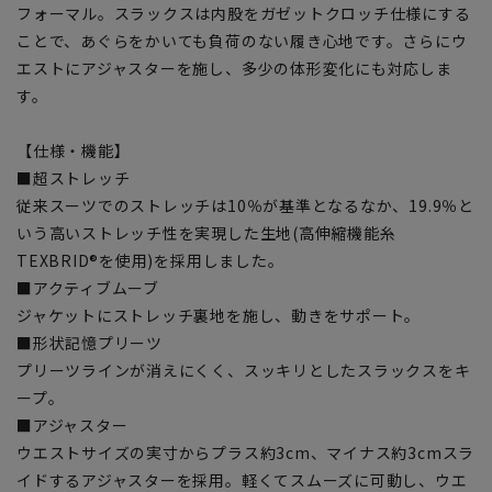
フォーマル。スラックスは内股をガゼットクロッチ仕様にする
ことで、あぐらをかいても負荷のない履き心地です。さらにウ
エストにアジャスターを施し、多少の体形変化にも対応しま
す。
【仕様・機能】
■超ストレッチ
従来スーツでのストレッチは10％が基準となるなか、19.9％と
いう高いストレッチ性を実現した生地(高伸縮機能糸
TEXBRID®を使用)を採用しました。
■アクティブムーブ
ジャケットにストレッチ裏地を施し、動きをサポート。
■形状記憶プリーツ
プリーツラインが消えにくく、スッキリとしたスラックスをキ
ープ。
■アジャスター
ウエストサイズの実寸からプラス約3cm、マイナス約3cmスラ
イドするアジャスターを採用。軽くてスムーズに可動し、ウエ