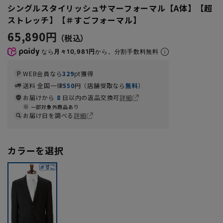
シングルスタイリッシュサマーフォーマル【A体】【超
ストレッチ】【＃すごフォーマル】
65,890円
なら
月々10,981円
から。分割手数料無料
WEB会員なら
329
pt獲得
送料 全国一律
550
円（店舗受取なら
無料
）
お届けから
8
日以内の返品交換可
詳細
一部対象外商品あり
お届け日を調べる
詳細
カラーを選択