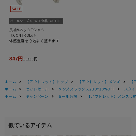
長袖VネックTシャツ
《CONTROLα》
体感温度を心地よく整えます
847円
1,210円
ホーム
【アウトレット】トップ
【アウトレット】メンズ
【
ホーム
セットセール
メンズスラックス2BUY10%OFF
スタイ
ホーム
キャンペーン
セール会場
【アウトレット】メンズ 50