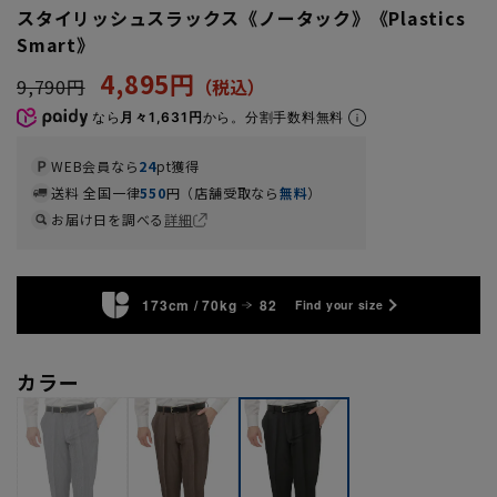
スタイリッシュスラックス《ノータック》《Plastics
Smart》
4,895円
9,790円
なら
月々1,631円
から。分割手数料無料
WEB会員なら
24
pt獲得
送料 全国一律
550
円（店舗受取なら
無料
）
お届け日を調べる
詳細
173cm / 70kg
82
Find your size
カラー