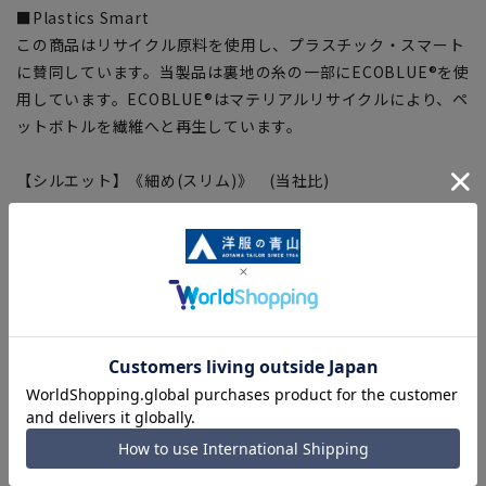
■Plastics Smart
この商品はリサイクル原料を使用し、プラスチック・スマート
に賛同しています。当製品は裏地の糸の一部にECOBLUE®を使
用しています。ECOBLUE®はマテリアルリサイクルにより、ペ
ットボトルを繊維へと再生しています。
【シルエット】《細め(スリム)》 (当社比)
■こちらの商品はご購入時またはご購入後の裾上げが必要な商
品となります。裾上げテープは当サイトでご購入いただけま
す。
裾上げテープ:
SUSOTAPE010
※こちらの商品は在庫切れの場合がございます。
【商品に関するご注意】
■商品画像はサンプルのため、色味やサイズ等の仕様に変更が
ある場合がございますので、予めご了承ください。