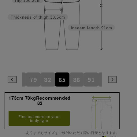
Hip
106.2cm
Thickness of thigh
33.5cm
Inseam length
91cm
73
76
79
82
85
88
91
94
97
1
173cm 70kgRecommended
82
Find out more on your
body type
あくまでもサイズをご検討いただく際の目安となります。