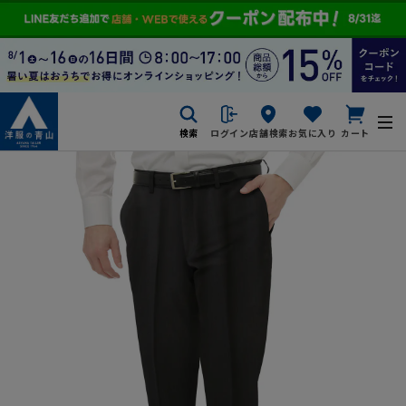
検索
ログイン
店舗検索
お気に入り
カート