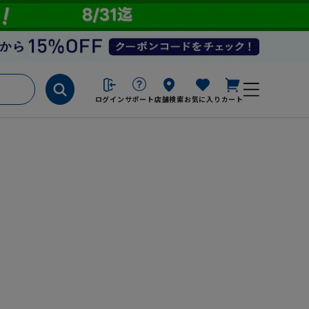
ログイン
サポート
店舗検索
お気に入り
カート