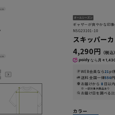
1cm
ギャザーが爽やかな印象
NSG23101-10
スキッパーカ
4,290円
4cm
なら
月々1,43
WEB会員なら
21
pt
21号
23号
25号
27号
29号
送料 全国一律
550
お届けから
8
日以内
一部対象外商品あり
お届け日を調べる
詳
カラー