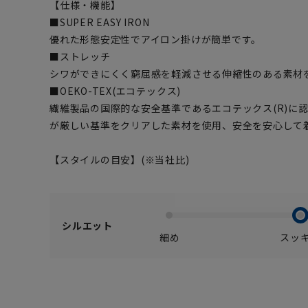
【仕様・機能】
■SUPER EASY IRON
優れた形態安定性でアイロン掛けが簡単です。
■ストレッチ
シワができにくく窮屈感を軽減させる伸縮性のある素材
■OEKO-TEX(エコテックス)
繊維製品の国際的な安全基準であるエコテックス(R)に
が厳しい基準をクリアした素材を使用、安全を安心して
【スタイルの目安】(※当社比)
シルエット
細め
スッ