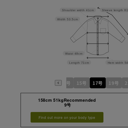
Shoulder width
41cm
Sleeve length
8
Width
53.5cm
Waist
49cm
Length
71cm
Hem width
5
5号
7号
9号
11号
13号
15号
17号
19号
158cm 51kgRecommended
9号
Find out more on your body type