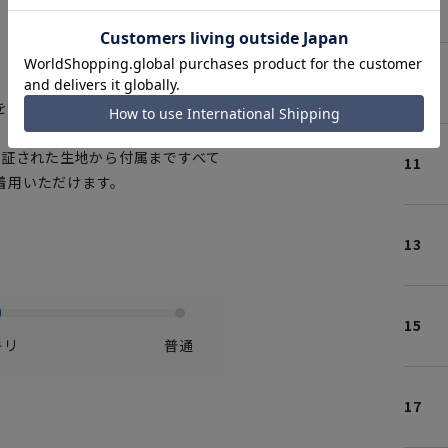
07
09
を使用
ホワイト
認証された生地から付属まですべて
11
着用いただけます。
13
15
キリ
普通
17