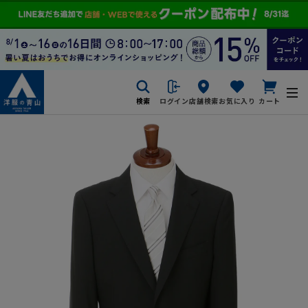
検索
ログイン
店舗検索
お気に入り
カート