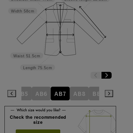
Width
58cm
Waist
51.5cm
Length
75.5cm
AB4
AB5
AB6
AB7
AB8
BE3
BE4
Check the recommended
size