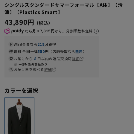
シングルスタンダードサマーフォーマル【A体】【清
涼】【Plastics Smart】
43,890円
なら
月々7,315円
から。分割手数料無料
WEB会員なら
219
pt獲得
送料 全国一律
550
円（店舗受取なら
無料
）
お届けから
8
日以内の返品交換可
詳細
一部対象外商品あり
お届け日を調べる
詳細
カラーを選択