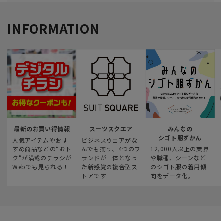
INFORMATION
最新のお買い得情報
スーツスクエア
みんなの
シゴト服ずかん
人気アイテムやおす
ビジネスウェアがな
すめ商品などの“おト
んでも揃う、4つのブ
12,000人以上の業界
ク“が満載のチラシが
ランドが一体となっ
や職種、シーンなど
Webでも見られる！
た新感覚の複合型ス
のシゴト服の着用傾
トアです
向をデータ化。