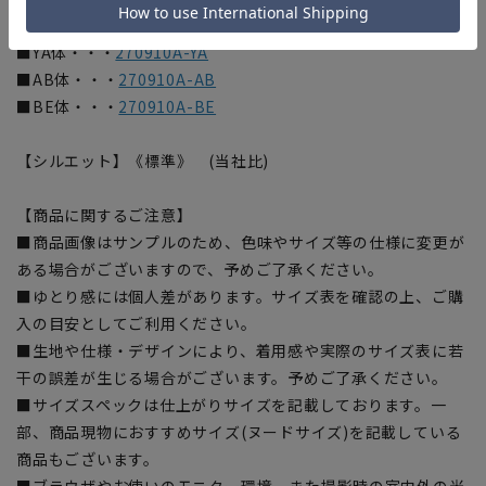
【体型バリエーション】
■YA体・・・
270910A-YA
■AB体・・・
270910A-AB
■BE体・・・
270910A-BE
【シルエット】《標準》 (当社比)
【商品に関するご注意】
■商品画像はサンプルのため、色味やサイズ等の仕様に変更が
ある場合がございますので、予めご了承ください。
■ゆとり感には個人差があります。サイズ表を確認の上、ご購
入の目安としてご利用ください。
■生地や仕様・デザインにより、着用感や実際のサイズ表に若
干の誤差が生じる場合がございます。予めご了承ください。
■サイズスペックは仕上がりサイズを記載しております。一
部、商品現物におすすめサイズ(ヌードサイズ)を記載している
商品もございます。