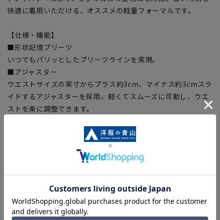
快適に着用いただける、オススメの軽量フォーマルです。
【仕様・機能】
■形状記憶プリーツ
いつでもパリッとしたプリーツラインを実現。
■アジャスター
ウエストサイズの実寸からプラス約3cm、マイナス約3cmスラ
イドするアジャスターを採用。軽くてスムーズに可動し、ウエ
ストを楽に調整できます。
■Plastics Smart
この商品はリサイクル原料を使用し、プラスチック・スマート
に賛同しています。
■ECOBLUE®(100%リサイクルポリエステル)
ECOBLUE®はマテリアルリサイクルにより、ペットボトルを繊
維へと再生しています。当製品は裏地の糸の一部にECOBLUE®
を使用しています。
■喪服・礼服・夏喪服・夏礼服