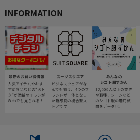
INFORMATION
最新のお買い得情報
スーツスクエア
みんなの
シゴト服ずかん
人気アイテムやおす
ビジネスウェアがな
すめ商品などの“おト
んでも揃う、4つのブ
12,000人以上の業界
ク“が満載のチラシが
ランドが一体となっ
や職種、シーンなど
Webでも見られる！
た新感覚の複合型ス
のシゴト服の着用傾
トアです
向をデータ化。