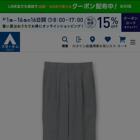
検索
ログイン
店舗検索
お気に入り
カート