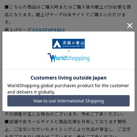
■こちらの商品はご購入時またはご購入後の裾上げが必要な商
品となります。裾上げテープは当サイトでご購入いただけま
す。
裾上げテープ:
SUSOTAPE010
※こちらの商品は在庫切れの場合がございます。
【商品に関するご注意】
■商品画像はサンプルのため、色味やサイズ等の仕様に変更が
ある場合がございますので、予めご了承ください。
■サイズスペックは仕上がりサイズを記載しております。
■ブラウザやお使いのモニター環境、また撮影時の室内外の光
加減により、実際の商品と掲載画像の色味が異なる場合がござ
います。
■生地や仕様・デザインにより、着用感や実際のサイズ表に若
干の誤差が生じる場合がございます。予めご了承ください。
■店舗や各モールサイトと商品在庫を共有しております関係
上、ご注文いただいたタイミングにより欠品が発生し、ご注文
を完了できない場合がございます。予めご了承ください。