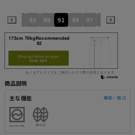
79
82
85
88
91
94
97
100
105
173cm 70kgRecommended
82
Find out more on your
body type
あくまでもサイズをご検討いただく際の目安となります。
商品説明
主な機能
機能一覧