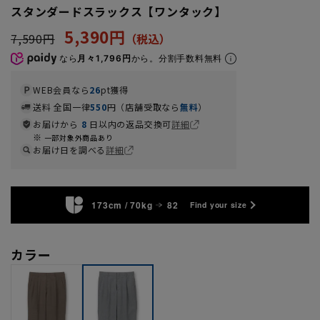
スタンダードスラックス【ワンタック】
5,390円
7,590円
なら
月々1,796円
から。分割手数料無料
WEB会員なら
26
pt獲得
送料 全国一律
550
円（店舗受取なら
無料
）
お届けから
8
日以内の返品交換可
詳細
一部対象外商品あり
お届け日を調べる
詳細
173cm / 70kg
82
Find your size
カラー