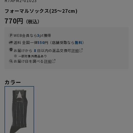
R7AFM2-01023
フォーマルソックス(25～27cm)
770円
WEB会員なら
3
pt獲得
送料 全国一律
550
円（店舗受取なら
無料
）
お届けから
8
日以内の返品交換可
詳細
一部対象外商品あり
お届け日を調べる
詳細
カラー