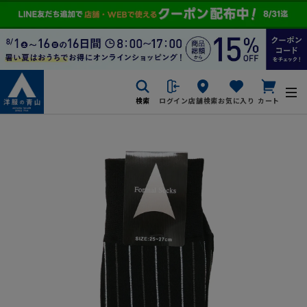
検索
ログイン
店舗検索
お気に入り
カート