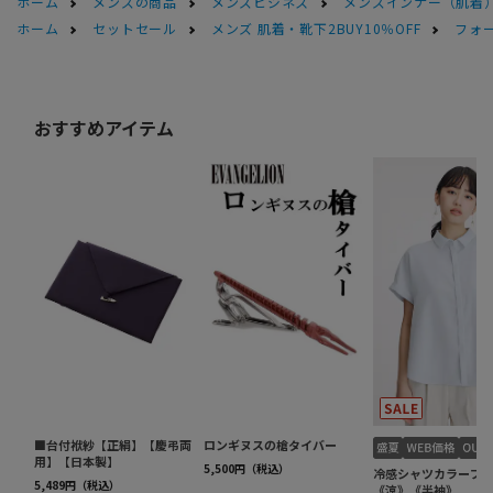
ホーム
メンズの商品
メンズビジネス
メンズインナー（肌着
ホーム
セットセール
メンズ 肌着・靴下2BUY10％OFF
フォー