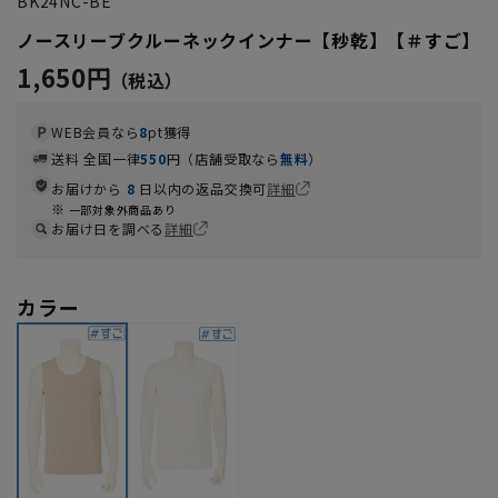
BK24NC-BE
ノースリーブクルーネックインナー【秒乾】【＃すご】
1,650円
WEB会員なら
8
pt獲得
送料 全国一律
550
円（店舗受取なら
無料
）
お届けから
8
日以内の返品交換可
詳細
一部対象外商品あり
お届け日を調べる
詳細
カラー