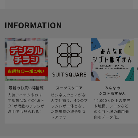
INFORMATION
最新のお買い得情報
スーツスクエア
みんなの
シゴト服ずかん
人気アイテムやおす
ビジネスウェアがな
すめ商品などの“おト
んでも揃う、4つのブ
12,000人以上の業界
ク“が満載のチラシが
ランドが一体となっ
や職種、シーンなど
Webでも見られる！
た新感覚の複合型ス
のシゴト服の着用傾
トアです
向をデータ化。