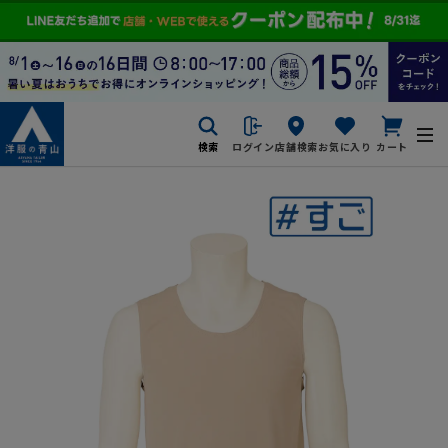
検索
ログイン
店舗検索
お気に入り
カート