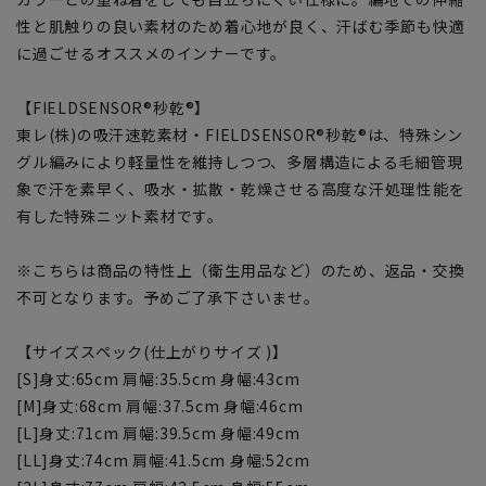
性と肌触りの良い素材のため着心地が良く、汗ばむ季節も快適
に過ごせるオススメのインナーです。
【FIELDSENSOR®秒乾®】
東レ(株)の吸汗速乾素材・FIELDSENSOR®秒乾®は、特殊シン
グル編みにより軽量性を維持しつつ、多層構造による毛細管現
象で汗を素早く、吸水・拡散・乾燥させる高度な汗処理性能を
有した特殊ニット素材です。
※こちらは商品の特性上（衛生用品など）のため、返品・交換
不可となります。予めご了承下さいませ。
【サイズスペック(仕上がりサイズ )】
[S]身丈:65cm 肩幅:35.5cm 身幅:43cm
[M]身丈:68cm 肩幅:37.5cm 身幅:46cm
[L]身丈:71cm 肩幅:39.5cm 身幅:49cm
[LL]身丈:74cm 肩幅:41.5cm 身幅:52cm