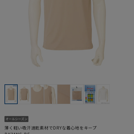
薄く軽い吸汗速乾素材でDRYな着心地をキープ