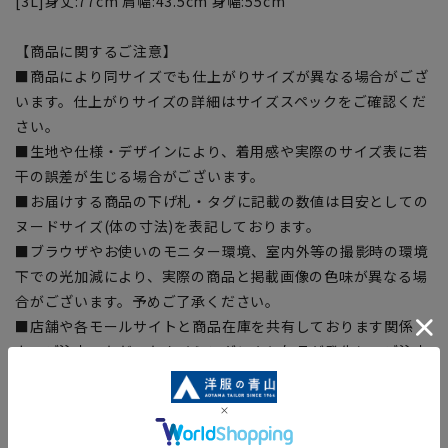
[3L]身丈:77cm 肩幅:43.5cm 身幅:55cm
【商品に関するご注意】
■商品により同サイズでも仕上がりサイズが異なる場合がござ
います。仕上がりサイズの詳細はサイズスペックをご確認くだ
さい。
■生地や仕様・デザインにより、着用感や実際のサイズ表に若
干の誤差が生じる場合がございます。
■お届けする商品の下げ札・タグに記載の数値は目安としての
ヌードサイズ(体の寸法)を表記しております。
■ブラウザやお使いのモニター環境、室内外等の撮影時の環境
下での光加減により、実際の商品と掲載画像の色味が異なる場
合がございます。予めご了承ください。
■店舗や各モールサイトと商品在庫を共有しております関係
上、ご注文いただいたタイミングにより欠品が発生し、ご注文
を完了できない場合がございます。予めご了承ください。(お
急ぎ発送のご注文につきましても、ご注文のタイミングによっ
てはお急ぎ発送サービスを選択できない場合がございます。)