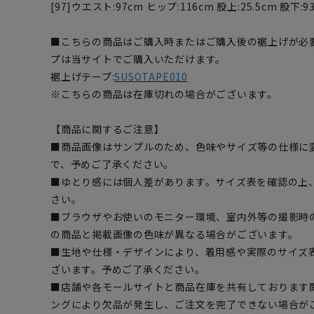
[97]ウエスト:97cm ヒップ:116cm 股上:25.5cm 股下:9
■こちらの商品はご購入時またはご購入後の裾上げが必
プは当サイトでご購入いただけます。
裾上げテープ:
SUSOTAPE010
※こちらの商品は在庫切れの場合がございます。
【商品に関するご注意】
■商品画像はサンプルのため、色味やサイズ等の仕様に
で、予めご了承ください。
■ゆとり感には個人差があります。サイズ表を確認の上
さい。
■ブラウザやお使いのモニター環境、室内外等の撮影時
の商品と掲載画像の色味が異なる場合がございます。
■生地や仕様・デザインにより、着用感や実際のサイズ
ざいます。予めご了承ください。
■店舗や各モールサイトと商品在庫を共有しております
ングにより欠品が発生し、ご注文を完了できない場合が