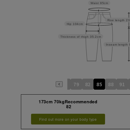
Waist
85cm
Rise length
23
Hip
104cm
Thickness of thigh
35.2cm
Inseam length
73
76
79
82
85
88
91
173cm 70kgRecommended
82
Find out more on your body type