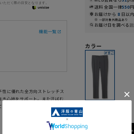
いただく際の目安となります。
送料 全国一律
550
お届けから
8
日以内
一部対象外商品あり
お届け日を調べる
詳
機能一覧
カラー
チ性に優れた全方向ストレッチス
はき心地をサポート。また汗ばむ
ミディアム
て洗濯機で洗濯可能です。
173cm 