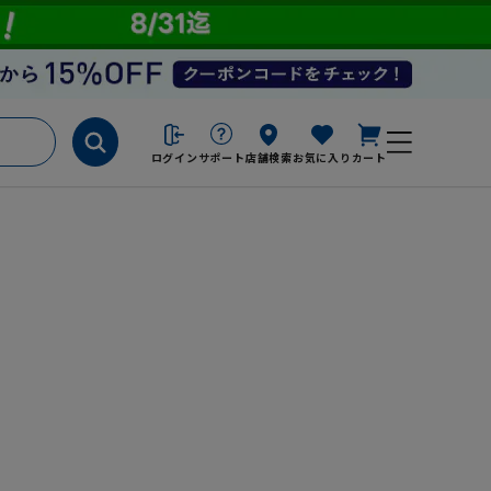
ログイン
サポート
店舗検索
お気に入り
カート