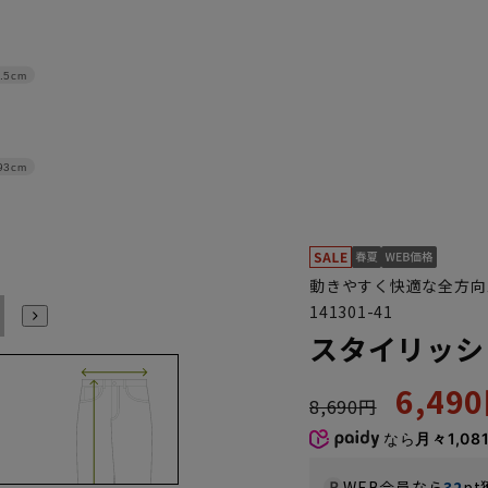
.5cm
93cm
動きやすく快適な全方向
141301-41
94
97
スタイリッシ
6,49
8,690円
なら
月々1,08
WEB会員なら
32
pt