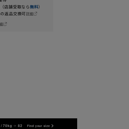
円（店舗受取なら
無料
）
の返品交換可
詳細
細
/ 70kg
82
Find your size