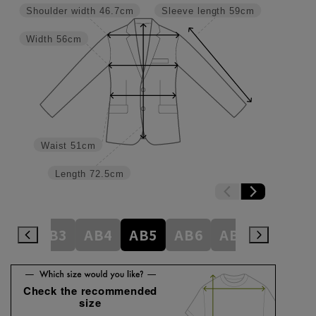
Shoulder width
46.7cm
Sleeve length
59cm
Width
56cm
Waist
51cm
Length
72.5cm
A8
AB3
AB4
AB5
AB6
AB7
AB8
Check the recommended
size