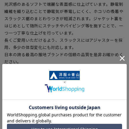
光沢感のあるソフトで端麗な表面感に仕上げています。静電制
繊維を織り込むことで静電気が帯電しにくく、ホコリの吸着や
スラックス裾のまとわりつきが軽減されます。ジャケット裏を
はじめとして随所にステッチやパイピング等を施すことで、一
つ一つ丁寧な仕上げを行っています。
長くご愛用いただけるよう、スラックスにはアジャスターを採
用、多少の体型変化にも対応します。
日本の誇る最高の服地ブランドの信頼の品質を是非お確かめく
ださい。
【仕様・機能】
■静電気プロテクト
ほこりの付着、着脱時の不快な静電気の発生やまとわり付きを
抑制。
■アジャスター
ウエストサイズの実寸からプラス約3cm、マイナス約3cmスラ
イドするアジャスターを採用。軽くてスムーズに可動し、ウエ
ストを楽に調整できます。