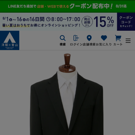
検索
ログイン
店舗検索
お気に入り
カート