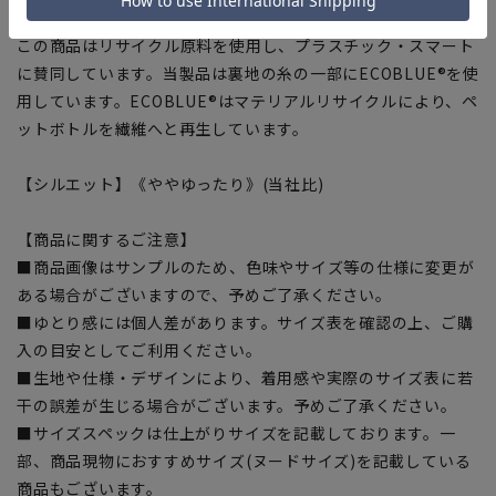
■Plastics Smart
この商品はリサイクル原料を使用し、プラスチック・スマート
に賛同しています。当製品は裏地の糸の一部にECOBLUE®を使
用しています。ECOBLUE®はマテリアルリサイクルにより、ペ
ットボトルを繊維へと再生しています。
【シルエット】《ややゆったり》(当社比)
【商品に関するご注意】
■商品画像はサンプルのため、色味やサイズ等の仕様に変更が
ある場合がございますので、予めご了承ください。
■ゆとり感には個人差があります。サイズ表を確認の上、ご購
入の目安としてご利用ください。
■生地や仕様・デザインにより、着用感や実際のサイズ表に若
干の誤差が生じる場合がございます。予めご了承ください。
■サイズスペックは仕上がりサイズを記載しております。一
部、商品現物におすすめサイズ(ヌードサイズ)を記載している
商品もございます。