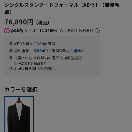
シングルスタンダードフォーマル【AB体】【御幸毛
織】
76,890円
なら
月々12,815円
から。分割手数料無料
WEB会員なら
384
pt獲得
送料 全国一律
550
円（店舗受取なら
無料
）
お届けから
8
日以内の返品交換可
詳細
一部対象外商品あり
お届け日を調べる
詳細
カラーを選択