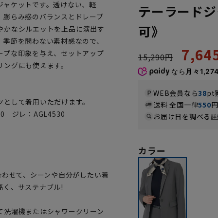
ジャケットです。透けない、軽
テーラードジ
、膨らみ感のバランスとドレープ
可》
やかなシルエットを上品に演出す
。季節を問わない素材感なので、
7,6
ープな印象を与え、セットアップ
15,290円
リングにも使えます。
なら
月々1,27
WEB会員なら
38
pt
ツとして着用いただけます。
送料 全国一律
550
 ジレ：AGL4530
お届け日を調べる
詳
。
カラー
合わせて、シーンや自分がしたい着
く、サステナブル!
て洗濯機またはシャワークリーン