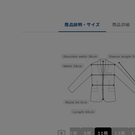
商品説明・サイズ
商品詳細
Shoulder width
39cm
Sleeve length
5
Width
48cm
Waist
44.3cm
Length
64cm
5号
7号
9号
11号
13号