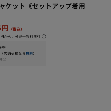
ャケット《セットアップ着用
45円
4円
から。分割手数料無料
獲得
円（店舗受取なら
無料
）
細