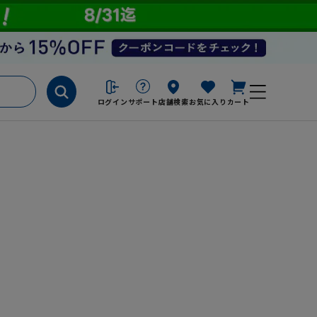
ログイン
サポート
店舗検索
お気に入り
カート