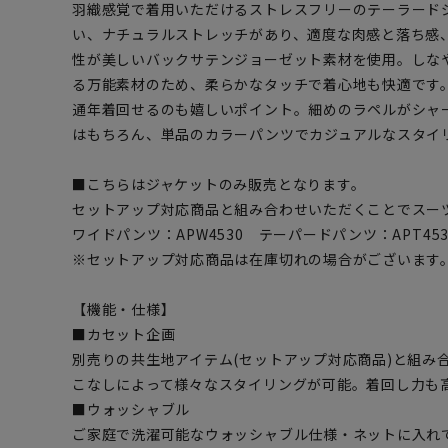
羽織感覚で着用いただけるストレスフリーのテーラード
い、ナチュラルストレッチがあり、適度な肉感と落ち感
性が美しいバックサテンジョーゼット素材を使用。しな
る万能素材のため、柔らかなタッチで着心地も快適です
通年着回せるのも嬉しいポイント。細めのラペルがシャ
はもちろん、単品のカラーパンツでカジュアルなスタイ
■こちらはジャケットのみ販売となります。
セットアップ対応商品と組み合わせいただくことでスー
ワイドパンツ：APW4530 テーパードパンツ：APT4530
※セットアップ対応商品は在庫切れの場合がございます
【機能・仕様】
■カセット企画
別売りの共生地アイテム(セットアップ対応商品)と組み
こなしによって様々なスタイリングが可能。着回し力も高
■ウォッシャブル
ご家庭で洗濯可能なウォッシャブル仕様・ネットに入れ