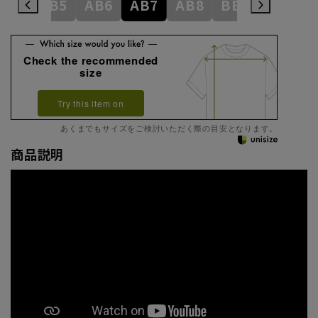
AB4
AB5
AB6
AB7
AB8
BE3
BE4
Check the recommended
size
Try this item on
あくまでもサイズをご検討いただく際の目安となります。
商品説明