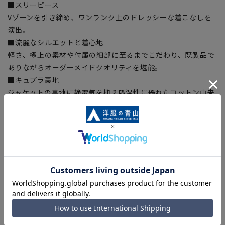
■スリーピース
Vゾーンを引き締め、ワンランク上のドレッシーな着こなしを
演出。
■流麗なシルエットと着心地
軽さ、極上の素材や付属の細部に至るまでこだわり、既製品で
ありながらオーダーメイドクオリティを堪能。
■キュプラ裏地
ジャケットの裏地に静電気を抑え吸湿性に優れたコットン由来
の繊維ベンベルグ®裏地を採用。静電気を抑え虜になるほどの
滑らかな袖通し、快適な着心地をサポート。
【シルエット】《細め(スリム)》 (当社比)
【商品に関するご注意】
■商品画像はサンプルのため、色味やサイズ等の仕様に変更が
ある場合がございますので、予めご了承ください。
■ゆとり感には個人差があります。サイズ表を確認の上、ご購
入の目安としてご利用ください。