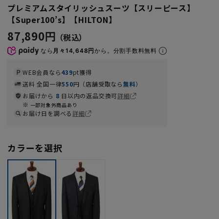
プレミアムスタイリッシュスーツ【スリーピース】
【Super100’s】【HILTON】
87,890円
なら
月々14,648円
から。分割手数料無料
WEB会員なら
439
pt獲得
送料 全国一律
550
円（店舗受取なら
無料
）
お届けから
8
日以内の返品交換可
詳細
一部対象外商品あり
お届け日を調べる
詳細
カラーを選択