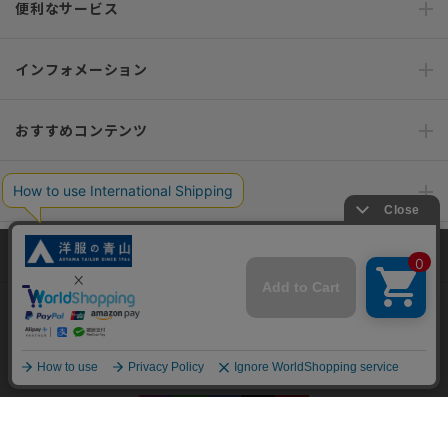
便利なサービス
インフォメーション
おすすめコンテンツ
ポリシー・企業情報
オーダースーツなら SHITATE
当サイトでは、快適な閲覧体験とコンテンツ改善のためにCookieを使用
しています。閲覧を続けることで、Cookieの使用に同意したものとみな
します。詳細については
プライバシーポリシー
をご確認ください。
OFFICIAL SNS
同意して閉じる