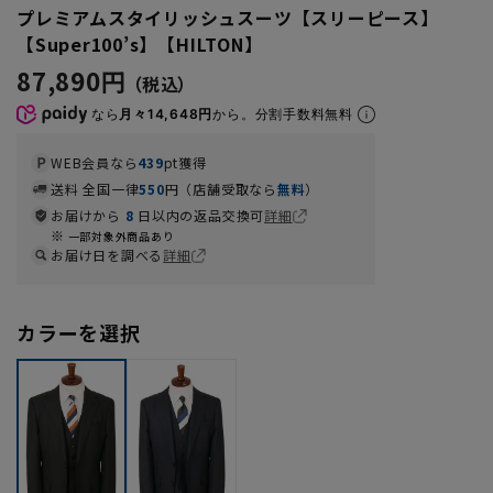
プレミアムスタイリッシュスーツ【スリーピース】
【Super100’s】【HILTON】
87,890円
なら
月々14,648円
から。分割手数料無料
WEB会員なら
439
pt獲得
送料 全国一律
550
円（店舗受取なら
無料
）
お届けから
8
日以内の返品交換可
詳細
一部対象外商品あり
お届け日を調べる
詳細
カラーを選択