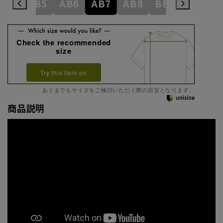
AB4
AB5
AB6
AB7
AB8
BE3
BE4
Check the recommended
size
Try this item on
あくまでもサイズをご検討いただく際の目安となります。
商品説明