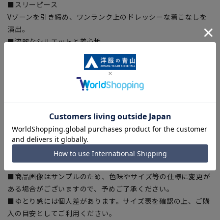
■スリーピース
Vゾーンを引き締め、ワンランク上のドレッシーな着こなしを
演出。
■流麗なシルエットと着心地
軽さ、極上の素材や付属の細部に至るまでこだわり、既製品で
ありながらオーダーメイドクオリティを堪能。
■キュプラ裏地
ジャケットの裏地に静電気を抑え吸湿性に優れたコットン由来
の繊維ベンベルグ®裏地を採用。静電気を抑え虜になるほどの
滑らかな袖通し、快適な着心地をサポート。
【シルエット】《細め(スリム)》 (当社比)
【商品に関するご注意】
■商品画像はサンプルのため、色味やサイズ等の仕様に変更が
ある場合がございますので、予めご了承ください。
■ゆとり感には個人差があります。サイズ表を確認の上、ご購
入の目安としてご利用ください。