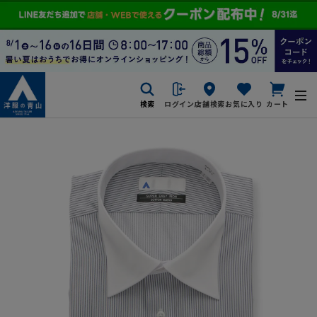
検索
ログイン
店舗検索
お気に入り
カート