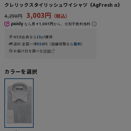
クレリックスタイリッシュワイシャツ《AgFresh α》
3,003円
4,290円
なら
月々1,001円
から。分割手数料無料
WEB会員なら
15
pt獲得
送料 全国一律
550
円（店舗受取なら
無料
）
お届け日を調べる
詳細
カラーを選択