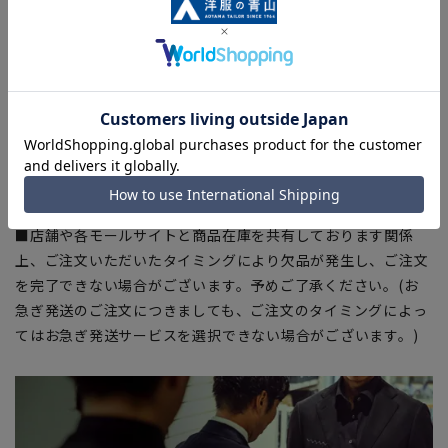
【商品に関するご注意】
■ゆとり感には個人差があります。サイズ表を確認の上、ご購
入の目安としてご利用ください。
■ブラウザやお使いのモニター環境、室内外等の撮影時の環境
下での光加減により、実際の商品と掲載画像の色味が異なる場
合がございます。
■生地や仕様・デザインにより、着用感や実際のサイズ表に若
干の誤差が生じる場合がございます。予めご了承ください。
■店舗や各モールサイトと商品在庫を共有しております関係
上、ご注文いただいたタイミングにより欠品が発生し、ご注文
を完了できない場合がございます。予めご了承ください。(お
急ぎ発送のご注文につきましても、ご注文のタイミングによっ
てはお急ぎ発送サービスを選択できない場合がございます。)