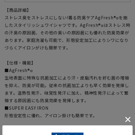
【商品詳細】
ストレス臭をストレスにしない!着る防臭ケアAgFresh®αを施
したスタイリッシュワイシャツです。AgFresh®αはストレス時
の汗臭の原因菌、その他の臭いの原因菌にも優れた防臭効果が
あります。家庭洗濯も可能で、形態安定加工によりシワになり
づらくアイロンがけも簡単です。
【仕様・機能】
■AgFresh®α
生地表面に特殊な抗菌加工により汗・皮脂汚れを好む菌の増殖
を抑え、防臭が可能。従来の抗菌加工よりも早く効果を発揮し
ます。温熱性発汗、味覚性発汗に加え、精神性発汗によって繁
殖する原因菌にも防臭効果を発揮します。
■SUPER EASY IRON
形態安定性に優れ、アイロン掛けも簡単です。
【シルエット】《細め(スッキリ)》(当社比)