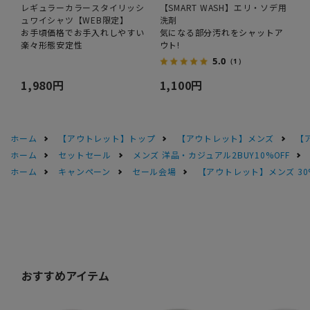
レギュラーカラースタイリッシ
【SMART WASH】エリ・ソデ用
ュワイシャツ【WEB限定】
洗剤
お手頃価格でお手入れしやすい
気になる部分汚れをシャットア
楽々形態安定性
ウト!
5.0
（1）
1,980円
1,100円
ホーム
【アウトレット】トップ
【アウトレット】メンズ
【
ホーム
セットセール
メンズ 洋品・カジュアル2BUY10%OFF
ホーム
キャンペーン
セール会場
【アウトレット】メンズ 30