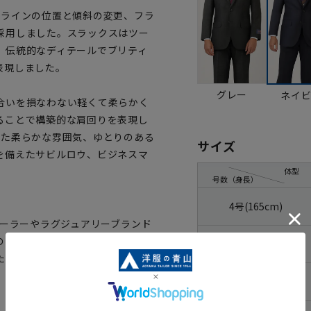
ジラインの位置と傾斜の変更、フラ
採用しました。スラックスはツー
。伝統的なディテールでブリティ
表現しました。
グレー
ネイ
合いを損なわない軽くて柔らかく
ることで構築的な肩回りを表現し
びた柔らかな雰囲気、ゆとりのある
サイズ
を備えたサビルロウ、ビジネスマ
体型
号数（身長）
4号(165cm)
テーラーやラグジュアリーブランド
のハリコシを持たせた生地もあれ
5号(170cm)
たブランドです。
6号(175cm)