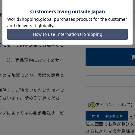
7号(180cm)
変更がある場合がございますの
8号(185cm)
、ご購入の目安としてご利用くだ
ウエストの目安：
78
cm
表に若干の誤差が生じる場合がご
。一部、商品現物におすすめサイ
外の光加減により、実際の商品と
関係上、ご注文いただいたタイミ
ございます。予めご了承くださ
【
アイコンについて
ングによってはお急ぎ発送サービ
の
注文画面でお急ぎ発送を
さらにメルマガ会員様は