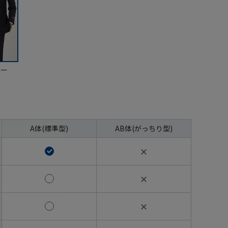
ビー
A体(標準型)
AB体(がっちり型)
✕
✕
✕