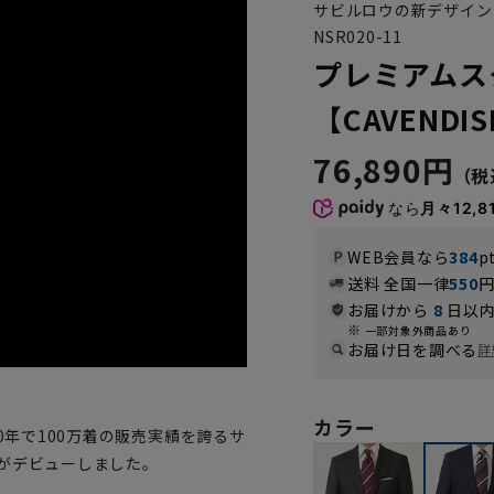
サビルロウの新デザイン
NSR020-11
プレミアムス
【CAVENDIS
76,890円
なら
月々12,8
WEB会員なら
384
p
送料 全国一律
550
お届けから
8
日以内
一部対象外商品あり
お届け日を調べる
詳
カラー
0年で100万着の販売実績を誇るサ
がデビューしました。