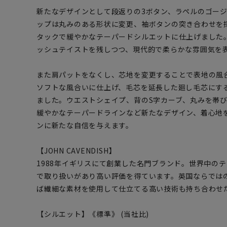
新たなデザインとして段返りの3ボタン、ラペルのゴー
ップは丸みのある形状に変更、袖ボタンの突き合わせを
タックで緩やかなテーパードシルエットに仕上げました
ッシュテイストを残しつつ、現代的で柔らかな雰囲気を
また肩パットをなくし、芯地を変更することで表地の風
ソフトな風合いに仕上げ、毛芯を延長した廻し毛芯にす
ました。ウエストシェイプ、背のS字カーブ、丸みを帯
緩やかなテーパードラインなど新たなデザイン、着心地
ンに新たな自信を与えます。
【JOHN CAVENDISH】
1988年イギリスにて創業した名門ブランド。世界中の
で取り扱いがあり高い評価を得ています。英国ならでは
ば繊細な素材を使用して仕立てる高い技術も持ち合わせ
【シルエット】《標準》 (当社比)