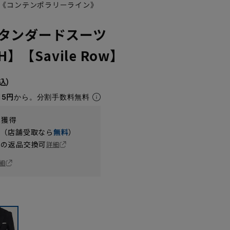
《コンテンポラリーライン》
タンダードスーツ
H】【Savile Row】
15円
から。分割手数料無料
t獲得
円（店舗受取なら
無料
）
の返品交換可
詳細
細