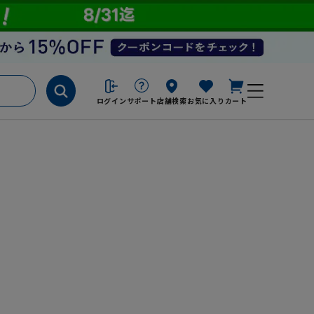
ログイン
サポート
店舗検索
お気に入り
カート