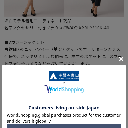
※右モデル着用コーディネート商品
名品アクセサリー付きブラウス(2WAY):
APBL23106-40
■Vカラージャケット
白紺MIXのニットツイード地ジャケットです。リターンカフス
仕様で、スッキリと上品な袖元に。左右のポケットに、スマー
トフォンやカメラなどを収めていただけます。
■ワンピース
白トップスとジャケットと同生地スカートを組み合わせたワン
ピースです。一枚で着映えするボウタイデザインのドッキング
ワンピースはオケージョン以外にも◎
■ワンタックテーパードパンツ
単品使いしやすいネイビーワンタックテーパードパンツは、サ
イドファスナーでお腹周りをすっきり見せてくれます。