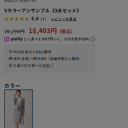
MN22T3ENP-41
Vカラーアンサンブル《3点セット》
5.0
（1）
レビューを見る
18,403円
26,290円
なら
月々3,067円
から。分割手数料無料
WEB会員なら
92
pt獲得
送料 全国一律
550
円（店舗受取なら
無料
）
お届け日を調べる
詳細
カラー