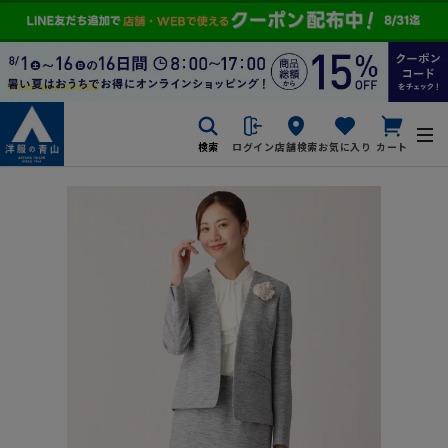
検索
ログイン
店舗検索
お気に入り
カート