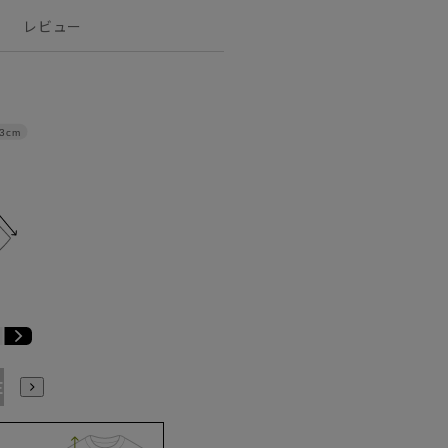
レビュー
3cm
E3
BE4
BE5
BE6
BE7
BE8
YA4
YA5
YA6