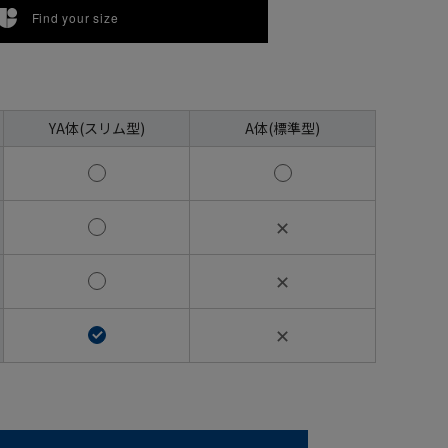
Find your size
YA体(スリム型)
A体(標準型)
✕
✕
✕