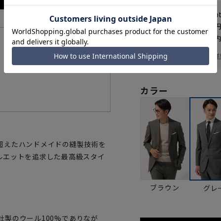
WEB会員なら
384
p
送料 全国一律
550
お届けから
8
日以内
機能一覧
一部対象外商品あり
お届け日を調べる
詳
カラー
超えたハンドメイドの縫製技術を
ルエットを追求した最高級スタイ
ブラウン
グレ
』社製のウール100%でありなが