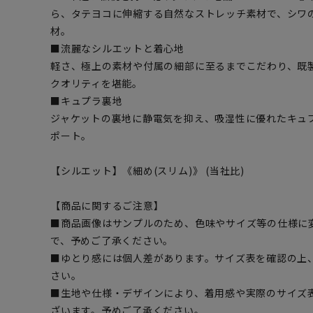
ら、タテヨコに伸縮する自然なストレッチ素材で、シワ
材。
■流麗なシルエットと着心地
軽さ、極上の素材や付属の細部に至るまでこだわり、既
クオリティを堪能。
■キュプラ裏地
ジャケットの裏地に静電気を抑え、吸湿性に優れたキュ
ポート。
【シルエット】《細め(スリム)》 (当社比)
【商品に関するご注意】
■商品画像はサンプルのため、色味やサイズ等の仕様に
で、予めご了承ください。
■ゆとり感には個人差があります。サイズ表を確認の上
さい。
■生地や仕様・デザインにより、着用感や実際のサイズ
ざいます。予めご了承ください。