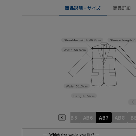
商品説明・サイズ
商品詳細
Shoulder width
46.8cm
Sleeve length
6
Width
56.5cm
Waist
51.3cm
Length
74cm
A6
A7
A8
AB3
AB4
AB5
AB6
AB7
AB8
B