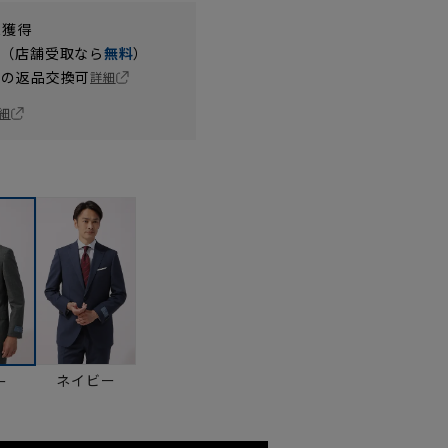
t獲得
円（店舗受取なら
無料
）
の返品交換可
詳細
細
ネイビー
ー