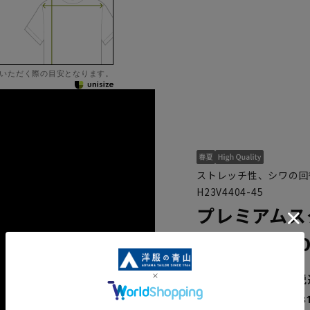
いただく際の目安となります。
ストレッチ性、シワの回復力
H23V4404-45
プレミアムス
【GUABELL
76,890円
なら
月々12,8