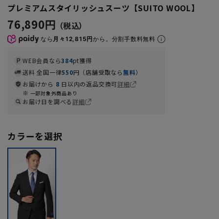
プレミアムスタイリッシュスーツ【SUITO WOOL】
76,890円
なら
月々12,815円
から。分割手数料無料
WEB会員なら
384
pt獲得
送料 全国一律
550
円（店舗受取なら
無料
）
お届けから
8
日以内の返品交換可
詳細
一部対象外商品あり
お届け日を調べる
詳細
カラーを選択