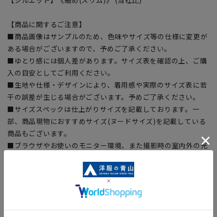
【商品に関するご注意】
■商品画像はサンプルのため、色味やサイズ等の仕様に変更が
ある場合がございますので、予めご了承ください。
■ゆとり感には個人差があります。サイズ表を確認の上、ご購
入の目安としてご利用ください。
■生地や仕様・デザインにより、着用感や実際のサイズ表に若
干の誤差が生じる場合がございます。予めご了承ください。
■サイズスペックは仕上がりサイズを記載しております。一
部、商品現物におすすめサイズ(ヌードサイズ)を記載している
商品もございます。
■ブラウザやお使いのモニター環境、また撮影時の室内外の光
加減により、実際の商品と掲載画像の色味が異なる場合がござ
います。
■店舗や各モールサイトと商品在庫を共有しております関係
上、ご注文いただいたタイミングにより欠品が発生し、ご注文
を完了できない場合がございます。予めご了承ください。