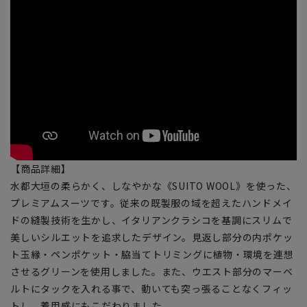
【商品詳細】
水都大垣の柔らかく、しなやかな《SUITO WOOL》を使った、
プレミアムスーツです。従来の既製服の域を超えたハンドメイ
ドの縫製技術を生かし、イタリアンクラシコを基調にスリムで
美しいシルエットを追求したデザイン。見返し部分の内ポケッ
ト玉縁・ペンポケット・脇当てトリミングに植物・環境を連想
させるグリーンを使用しました。また、ウエスト部分のマーベ
ルトにタックを入れる事で、動いても突っ張ることなくフィッ
トし、着用感にもこだわりました。