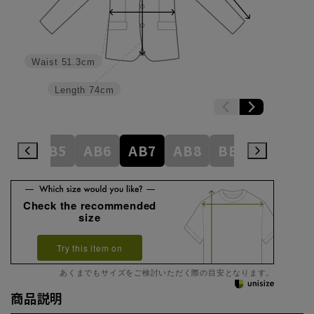
Waist
51.3cm
Length
74cm
AB4
AB5
AB6
AB7
AB8
BE3
BE4
Check the recommended
size
Try this item on
あくまでもサイズをご検討いただく際の目安となります。
商品説明