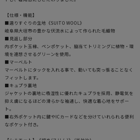
【仕様・機能】
■選りすぐりの生地《SUITO WOOL》
岐阜県大垣市の豊かな伏流水によって作られた毛織物
■見返し部分
内ポケット玉縁、ペンポケット、脇当てトリミングに植物・環
境を連想させるグリーンを使用。
■マーベルト
マーベルトにタックを入れる事で、動いても突っ張ることなく
フィットします。
■キュプラ裏地
ジャケットの裏地に吸湿性に優れたキュプラを採用、静電気を
抑え虜になるほどの滑らかな袖通し、快適な着心地をサポー
ト。
■右外ポケット内に鍵やICカードなどを分けていれられる便利
なポケット付き。
【シルエット】《細め(スリム)》 (当社比)