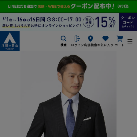
検索
ログイン
店舗検索
お気に入り
カート