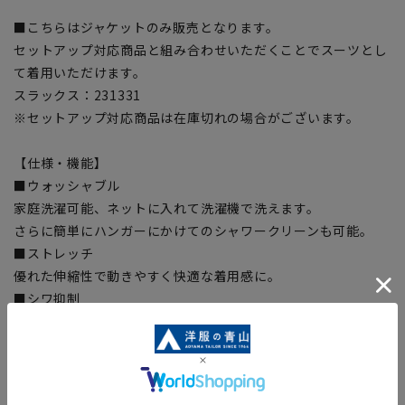
■こちらはジャケットのみ販売となります。
セットアップ対応商品と組み合わせいただくことでスーツとし
て着用いただけます。
スラックス：231331
※セットアップ対応商品は在庫切れの場合がございます。
【仕様・機能】
■ウォッシャブル
家庭洗濯可能、ネットに入れて洗濯機で洗えます。
さらに簡単にハンガーにかけてのシャワークリーンも可能。
■ストレッチ
優れた伸縮性で動きやすく快適な着用感に。
■シワ抑制
ポリエステルの素材特性でシワになりにくい。
■Plastics Smart
この商品はリサイクル原料を使用し、プラスチック・スマート
に賛同しています。本製品の表素材には再生ポリエステル30%