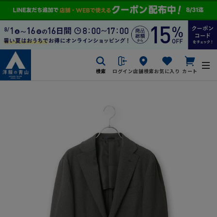
検索
ログイン
店舗検索
お気に入り
カート