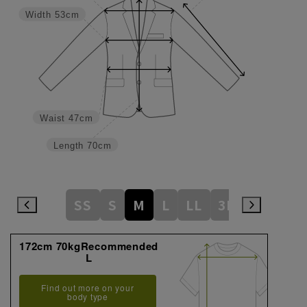
Width
53cm
Waist
47cm
Length
70cm
SS
S
M
L
LL
3L
172cm 70kgRecommended
L
Find out more on your
body type