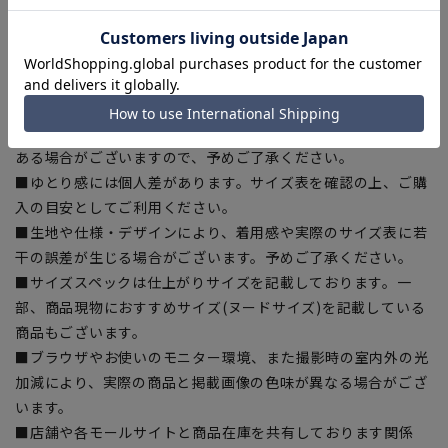
を使用した生地を使用しています。
【シルエット】《細め(スリム)》 (当社比)
【商品に関するご注意】
■商品画像はサンプルのため、色味やサイズ等の仕様に変更が
ある場合がございますので、予めご了承ください。
■ゆとり感には個人差があります。サイズ表を確認の上、ご購
入の目安としてご利用ください。
■生地や仕様・デザインにより、着用感や実際のサイズ表に若
干の誤差が生じる場合がございます。予めご了承ください。
■サイズスペックは仕上がりサイズを記載しております。一
部、商品現物におすすめサイズ(ヌードサイズ)を記載している
商品もございます。
■ブラウザやお使いのモニター環境、また撮影時の室内外の光
加減により、実際の商品と掲載画像の色味が異なる場合がござ
います。
■店舗や各モールサイトと商品在庫を共有しております関係