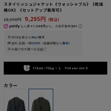
スタイリッシュジャケット《ウォッシャブル》《乾燥
機OK》《セットアップ着用可》
9,295円
18,590円
なら
月々1,549円
から。分割手数料無料
WEB会員なら
46
pt獲得
送料 全国一律
550
円（店舗受取なら
無料
）
お届け日を調べる
詳細
172cm / 70kg
L
Find your size
カラー