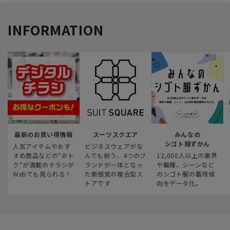
INFORMATION
最新のお買い得情報
スーツスクエア
みんなの
シゴト服ずかん
人気アイテムやおす
ビジネスウェアがな
すめ商品などの“おト
んでも揃う、4つのブ
12,000人以上の業界
ク“が満載のチラシが
ランドが一体となっ
や職種、シーンなど
Webでも見られる！
た新感覚の複合型ス
のシゴト服の着用傾
トアです
向をデータ化。