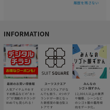
履歴を残さない
INFORMATION
最新のお買い得情報
スーツスクエア
みんなの
シゴト服ずかん
人気アイテムやおす
ビジネスウェアがな
すめ商品などの“おト
んでも揃う、4つのブ
12,000人以上の業界
ク“が満載のチラシが
ランドが一体となっ
や職種、シーンなど
Webでも見られる！
た新感覚の複合型ス
のシゴト服の着用傾
トアです
向をデータ化。