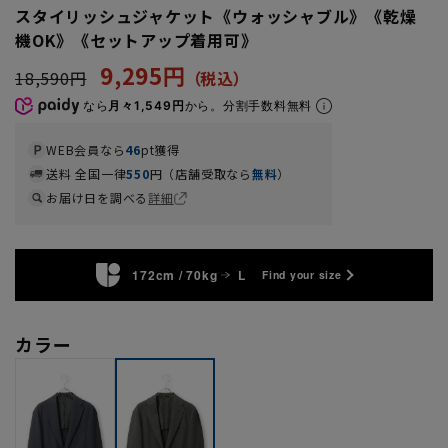
スタイリッシュジャケット《ウォッシャブル》《乾燥
機OK》《セットアップ着用可》
9,295円
18,590円
なら
月々1,549円
から。分割手数料無料
WEB会員なら
46
pt獲得
送料 全国一律
550
円（店舗受取なら
無料
）
お届け日を調べる
詳細
172cm / 70kg
L
Find your size
カラー