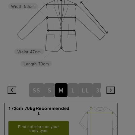
Width
53cm
Waist
47cm
Length
70cm
SS
S
M
L
LL
3L
172cm 70kgRecommended
L
Find out more on your
body type