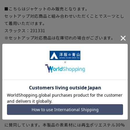
■こちらはジャケットのみ販売となります。
セットアップ対応商品と組み合わせいただくことでスーツとし
て着用いただけます。
スラックス：231331
※セットアップ対応商品は在庫切れの場合がございます。
【仕様・機能】
■ウォッシャブル
家庭洗濯可能、ネットに入れて洗濯機で洗えます。
さらに簡単にハンガーにかけてのシャワークリーンも可能。
■ストレッチ
優れた伸縮性で動きやすく快適な着用感に。
■シワ抑制
ポリエステルの素材特性でシワになりにくい。
■Plastics Smart
この商品はリサイクル原料を使用し、プラスチック・スマート
に賛同しています。本製品の表素材には再生ポリエステル30%