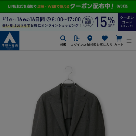
検索
ログイン
店舗検索
お気に入り
カート