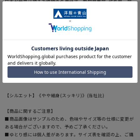
日本が世界に誇る毛織物の名産地で、愛知県西部~岐阜県一部
地域。尾州を流れる木曽川地域の豊かな自然に恵まれており、
肥沃な土地、古くから日本最大の毛織物産地として知られてい
ます。この地域内で一貫して生地に織り上げるのが特徴です。
確かな技術で、ゆっくりと時間をかけて丁寧に織り上げること
で、糸本来の良さを最大限に引き出し、弾力や耐久性に優れ
た、高品質の生地を生産しています。
■キュプラ裏地
ジャケットの裏地に吸湿性に優れたキュプラを採用、静電気を
抑え虜になるほどの滑らかな袖通し、快適な着心地をサポー
ト。
【シルエット】《やや細身(スッキリ)》(当社比)
【商品に関するご注意】
■商品画像はサンプルのため、色味やサイズ等の仕様に変更が
ある場合がございますので、予めご了承ください。
■ゆとり感には個人差があります。サイズ表を確認の上、ご購