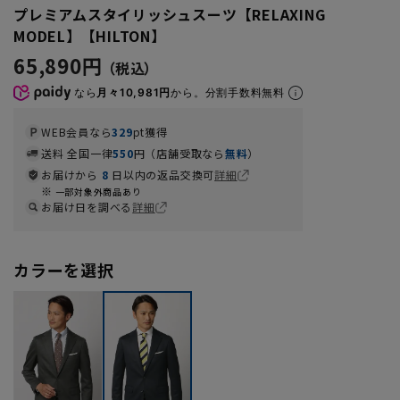
プレミアムスタイリッシュスーツ【RELAXING
MODEL】【HILTON】
65,890円
なら
月々10,981円
から。分割手数料無料
WEB会員なら
329
pt獲得
送料 全国一律
550
円（店舗受取なら
無料
）
お届けから
8
日以内の返品交換可
詳細
一部対象外商品あり
お届け日を調べる
詳細
カラーを選択