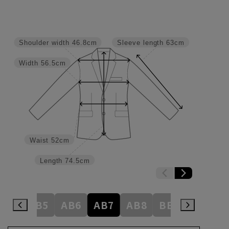
Shoulder width
46.8cm
Sleeve length
63cm
Width
56.5cm
Waist
52cm
Length
74.5cm
AB4
AB5
AB6
AB7
AB8
BE3
BE4