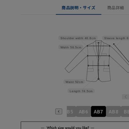
商品説明・サイズ
商品詳細
Shoulder width
46.8cm
Sleeve length
6
Width
56.5cm
Waist
52cm
Length
74.5cm
A6
A7
A8
AB3
AB4
AB5
AB6
AB7
AB8
B