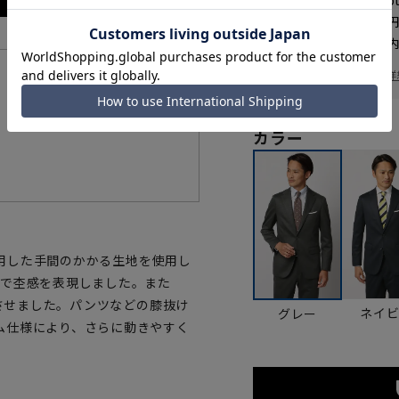
WEB会員なら
329
p
送料 全国一律
550
お届けから
8
日以内
一部対象外商品あり
お届け日を調べる
詳
機能一覧
カラー
を使用した手間のかかる生地を使用し
とで杢感を表現しました。また
上させました。パンツなどの膝抜け
ネイ
グレー
ム仕様により、さらに動きやすく