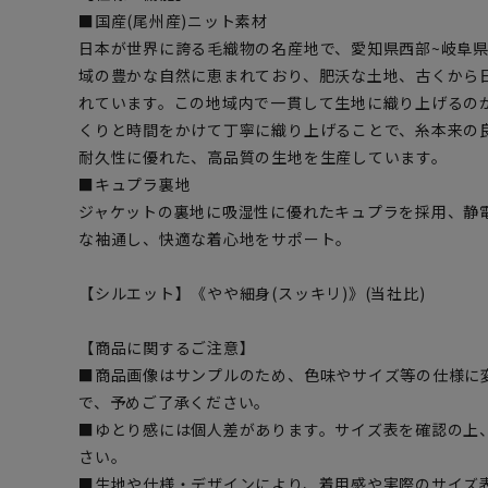
■国産(尾州産)ニット素材
日本が世界に誇る毛織物の名産地で、愛知県西部~岐阜
域の豊かな自然に恵まれており、肥沃な土地、古くから
れています。この地域内で一貫して生地に織り上げるの
くりと時間をかけて丁寧に織り上げることで、糸本来の
耐久性に優れた、高品質の生地を生産しています。
■キュプラ裏地
ジャケットの裏地に吸湿性に優れたキュプラを採用、静
な袖通し、快適な着心地をサポート。
【シルエット】《やや細身(スッキリ)》(当社比)
【商品に関するご注意】
■商品画像はサンプルのため、色味やサイズ等の仕様に
で、予めご了承ください。
■ゆとり感には個人差があります。サイズ表を確認の上
さい。
■生地や仕様・デザインにより、着用感や実際のサイズ