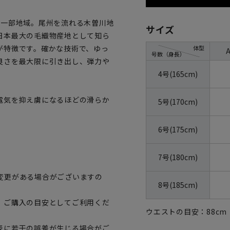
県一部地域。尾州を流れる木曽川地
サイズ
日本最大の毛織物産地として知ら
が特徴です。確かな技術で、ゆっ
体型
号数（身長）
良さを最大限に引き出し、弾力や
4号(165cm)
電気を抑え虜になるほどの滑らか
5号(170cm)
6号(175cm)
7号(180cm)
変更がある場合がございますの
8号(185cm)
、ご購入の目安としてご利用くだ
ウエストの目安：
88
cm
表に若干の誤差が生じる場合がご