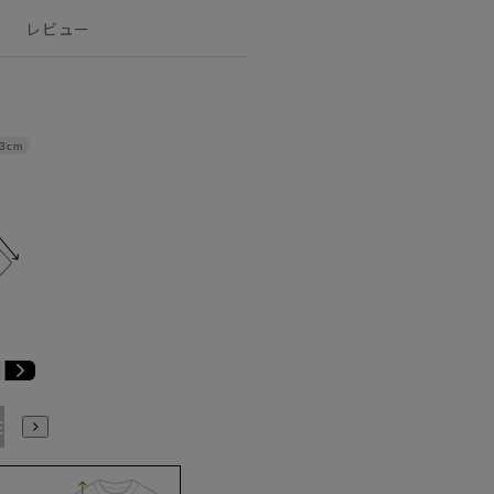
レビュー
3cm
E3
BE4
BE5
BE6
BE7
BE8
YA4
YA5
YA6