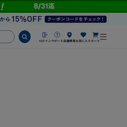
ログイン
サポート
店舗検索
お気に入り
カート