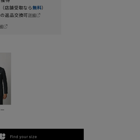
t獲得
円（店舗受取なら
無料
）
の返品交換可
詳細
細
ビー
Find your size