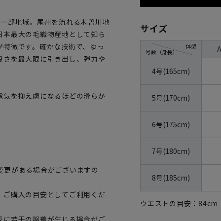
県一部地域。尾州を流れる木曽川地
サイズ
日本最大の毛織物産地として知ら
が特徴です。確かな技術で、ゆっ
体型
号数（身長）
良さを最大限に引き出し、弾力や
4号(165cm)
電気を抑え虜になるほどの滑らか
5号(170cm)
6号(175cm)
7号(180cm)
変更がある場合がございますの
8号(185cm)
、ご購入の目安としてご利用くだ
ウエストの目安：
84
cm
表に若干の誤差が生じる場合がご