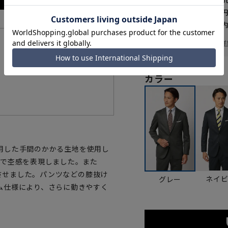
WEB会員なら
329
p
送料 全国一律
550
お届けから
8
日以内
一部対象外商品あり
お届け日を調べる
詳
機能一覧
カラー
を使用した手間のかかる生地を使用し
とで杢感を表現しました。また
上させました。パンツなどの膝抜け
ネイ
グレー
ム仕様により、さらに動きやすく