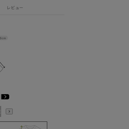
レビュー
3cm
E3
BE4
BE5
BE6
BE7
BE8
YA4
YA5
YA6