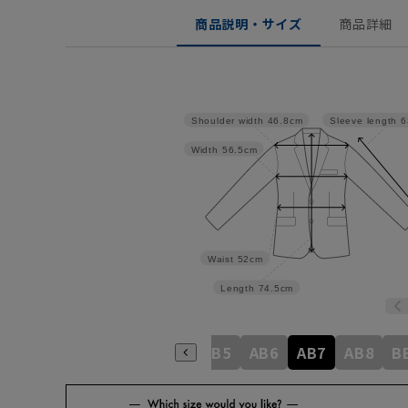
商品説明・サイズ
商品詳細
Shoulder width
46.8cm
Sleeve length
6
Width
56.5cm
Waist
52cm
Length
74.5cm
A6
A7
A8
AB3
AB4
AB5
AB6
AB7
AB8
B