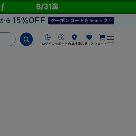
ログイン
サポート
店舗検索
お気に入り
カート