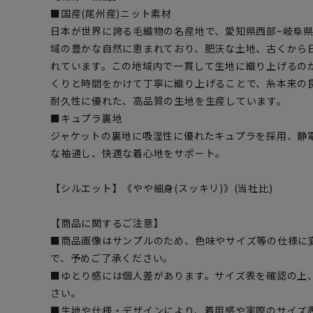
■国産(尾州産)ニット素材
日本が世界に誇る毛織物の名産地で、愛知県西部~岐阜
域の豊かな自然に恵まれており、肥沃な土地、古くから
れています。この地域内で一貫して生地に織り上げるの
くりと時間をかけて丁寧に織り上げることで、糸本来の
耐久性に優れた、高品質の生地を生産しています。
■キュプラ裏地
ジャケットの裏地に吸湿性に優れたキュプラを採用、静
な袖通し、快適な着心地をサポート。
【シルエット】《やや細身(スッキリ)》(当社比)
【商品に関するご注意】
■商品画像はサンプルのため、色味やサイズ等の仕様に
で、予めご了承ください。
■ゆとり感には個人差があります。サイズ表を確認の上
さい。
■生地や仕様・デザインにより、着用感や実際のサイズ