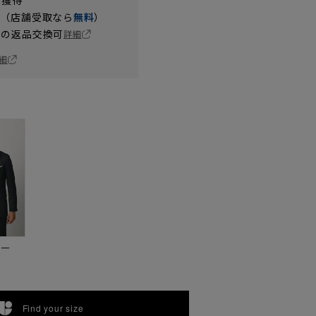
t獲得
円（店舗受取なら
無料
）
の返品交換可
詳細
細
ビー
Find your size