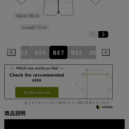
Waist
56cm
Length
77cm
BE4
BE5
BE6
BE7
BE8
BE9
BE10
Check the recommended
size
Try this item on
あくまでもサイズをご検討いただく際の目安となります。
商品説明