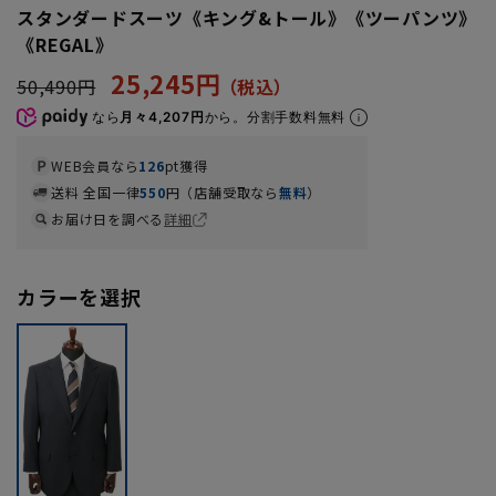
スタンダードスーツ《キング&トール》《ツーパンツ》
《REGAL》
25,245円
50,490円
なら
月々4,207円
から。分割手数料無料
WEB会員なら
126
pt獲得
送料 全国一律
550
円（店舗受取なら
無料
）
お届け日を調べる
詳細
カラーを選択