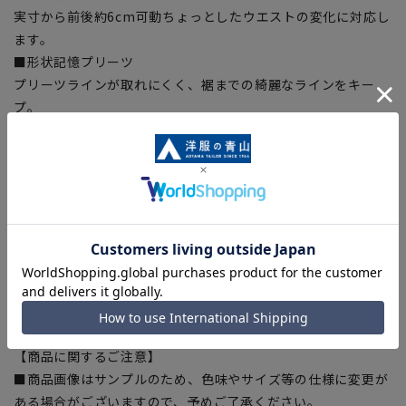
実寸から前後約6cm可動ちょっとしたウエストの変化に対応し
ます。
■形状記憶プリーツ
プリーツラインが取れにくく、裾までの綺麗なラインをキー
プ。
■Plastics Smart
この商品はリサイクル原料を使用し、プラスチック・スマート
に賛同しています。
■ECOBLUE(100%リサイクルポリエステル)
『ECOBLUE』はマテリアルリサイクルにより、ペットボトル
を繊維へと再生しています。当製品は裏地の糸の一部に
『ECOBLUE』を使用しています。
【シルエット】《ゆったり》 (当社比)
【商品に関するご注意】
■商品画像はサンプルのため、色味やサイズ等の仕様に変更が
ある場合がございますので、予めご了承ください。