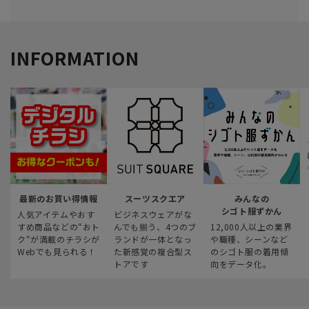
INFORMATION
最新のお買い得情報
スーツスクエア
みんなの
シゴト服ずかん
人気アイテムやおす
ビジネスウェアがな
すめ商品などの“おト
んでも揃う、4つのブ
12,000人以上の業界
ク“が満載のチラシが
ランドが一体となっ
や職種、シーンなど
Webでも見られる！
た新感覚の複合型ス
のシゴト服の着用傾
トアです
向をデータ化。