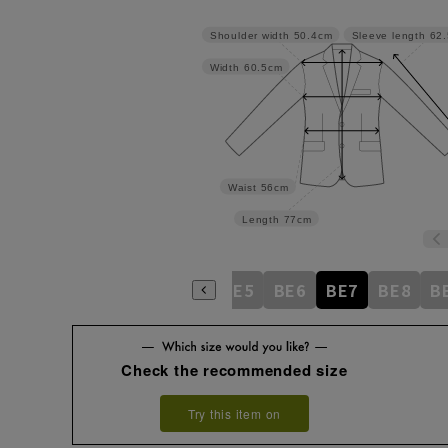
Shoulder width
50.4cm
Sleeve length
62
Width
60.5cm
Waist
56cm
Length
77cm
BE1
BE2
BE3
BE4
BE5
BE6
BE7
BE8
B
Check the recommended size
Try this item on