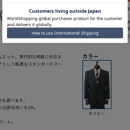
50,490円
なら
月々4,20
WEB会員なら
126
p
送料 全国一律
550
お届け日を調べる
詳
カラー
ルエット。現代的な問題に対応す
アとして最適なスタンダードスー
方も選べます。
れは部分洗いもOK。
ネイビー
ポート。