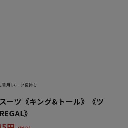
に着用!スーツ長持ち
スーツ《キング&トール》《ツ
EGAL》
245円