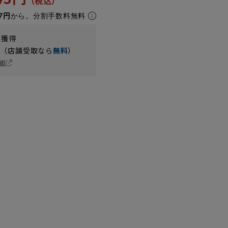
7円
から。分割手数料無料
t獲得
円（店舗受取なら
無料
）
細