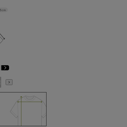
.5cm
E9
BE10
E3
E4
E5
E6
E7
E8
E9
E10
K