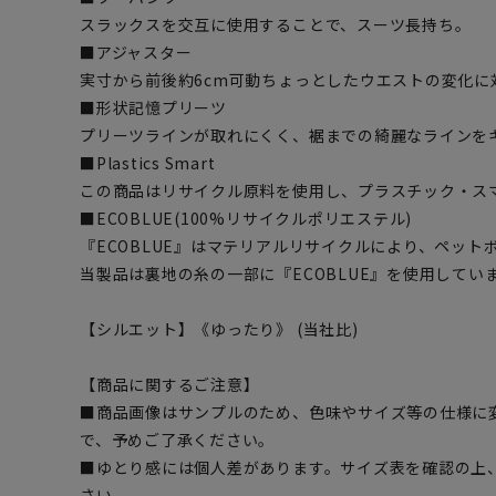
スラックスを交互に使用することで、スーツ長持ち。
■アジャスター
実寸から前後約6cm可動ちょっとしたウエストの変化に
■形状記憶プリーツ
プリーツラインが取れにくく、裾までの綺麗なラインを
■Plastics Smart
この商品はリサイクル原料を使用し、プラスチック・ス
■ECOBLUE(100%リサイクルポリエステル)
『ECOBLUE』はマテリアルリサイクルにより、ペッ
当製品は裏地の糸の一部に『ECOBLUE』を使用してい
【シルエット】《ゆったり》 (当社比)
【商品に関するご注意】
■商品画像はサンプルのため、色味やサイズ等の仕様に
で、予めご了承ください。
■ゆとり感には個人差があります。サイズ表を確認の上
さい。