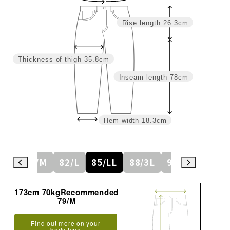
Rise length
26.3cm
Thickness of thigh
35.8cm
Inseam length
78cm
Hem width
18.3cm
6/S
79/M
82/L
85/LL
88/3L
91/4L
94
173cm 70kgRecommended
79/M
Find out more on your
body type