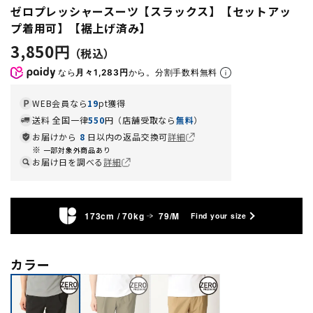
ゼロプレッシャースーツ【スラックス】【セットアッ
プ着用可】【裾上げ済み】
3,850円
なら
月々1,283円
から。分割手数料無料
WEB会員なら
19
pt獲得
送料 全国一律
550
円（店舗受取なら
無料
）
お届けから
8
日以内の返品交換可
詳細
一部対象外商品あり
お届け日を調べる
詳細
173cm / 70kg
79/M
Find your size
カラー