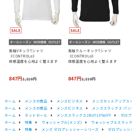
長袖VネックTシャツ
長袖クルーネックTシャツ
《CONTROLα》
《CONTROLα》
体感温度を心地よく整えます
体感温度を心地よく整えます
847円
847円
1,210円
1,210円
ホーム
メンズの商品
メンズビジネス
メンズセットアップス
ホーム
メンズの商品
メンズビジネス
メンズスラックス パン
ホーム
セットセール
メンズスラックス2BUY10%OFF
ゼロプ
ホーム
特集
ウォッシャブル(メンズ)
ウォッシャブルスラック
ホーム
特集
メンズ ゼロプレッシャーシリーズ
ゼロプレッシ