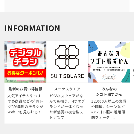
INFORMATION
最新のお買い得情報
スーツスクエア
みんなの
シゴト服ずかん
人気アイテムやおす
ビジネスウェアがな
すめ商品などの“おト
んでも揃う、4つのブ
12,000人以上の業界
ク“が満載のチラシが
ランドが一体となっ
や職種、シーンなど
Webでも見られる！
た新感覚の複合型ス
のシゴト服の着用傾
トアです
向をデータ化。