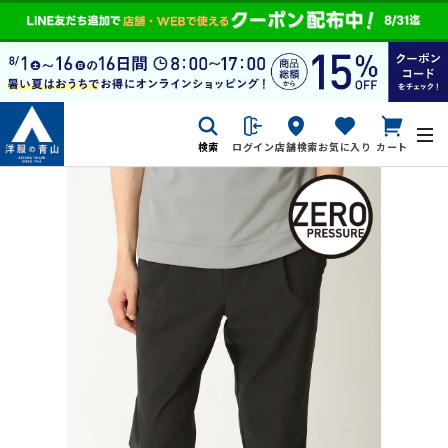
検索
ログイン
店舗検索
お気に入り
カート