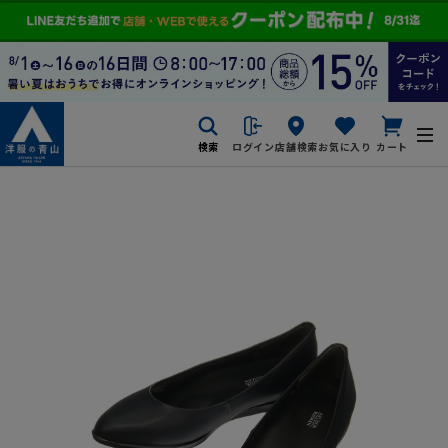
検索
ログイン
店舗検索
お気に入り
カート