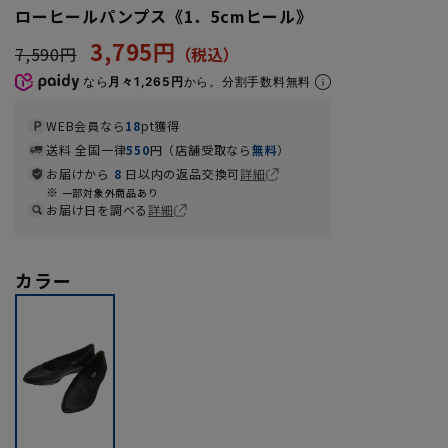
ローヒールパンプス《1．5cmヒール》
3,795円
7,590円
なら
月々1,265円
から。分割手数料無料
WEB会員なら
18
pt獲得
送料 全国一律
550
円（店舗受取なら
無料
）
お届けから
8
日以内の返品交換可
詳細
一部対象外商品あり
お届け日を調べる
詳細
カラー