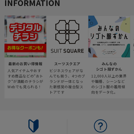
INFORMATION
最新のお買い得情報
スーツスクエア
みんなの
シゴト服ずかん
人気アイテムやおす
ビジネスウェアがな
すめ商品などの“おト
んでも揃う、4つのブ
12,000人以上の業界
ク“が満載のチラシが
ランドが一体となっ
や職種、シーンなど
Webでも見られる！
た新感覚の複合型ス
のシゴト服の着用傾
トアです
向をデータ化。