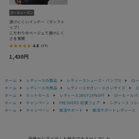
透けにくいインナー（タンクト
ップ）
こだわりのベージュで透けにく
さを実現
4.8
（17）
1,430円
ホーム
レディースの商品
レディースシューズ・パンプス
ロー
ホーム
レディースの商品
レディース大きい・小さいサイズ
ホーム
セットセール
レディース2BUY10%OFF
ローヒールパ
ホーム
キャンペーン
FRESHERS 応援フェア
レディース フレ
ホーム
キャンペーン
就活サポート
就活サポートレディース